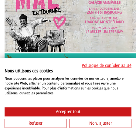
GALAXIE AMNÉVILLE
SAM 17 OCTOBRE 2026
ZENITH STRASBOURG
SAM 16 JANVIER 2027
L'AXONE MONTBÉLIARD
VEN 26 MARS 2027
LE MILLESIUM EPERNAY
Politique de confidentialité
Nous utilisons des cookies
Nous pouvons les placer pour analyser les données de nos visiteurs, améliorer
VEN 16 OCTOBRE 2026
PMC STRASBOURG
notre site Web, afficher un contenu personnalisé et vous faire vivre une
expérience inoubliable. Pour plus d'informations sur les cookies que nous
VEN 15 JANVIER 2027
CHAUDEAU LUDRES
utilisons, ouvrez les paramètres.
SAM 16 JANVIER 2027
METZ CONGRÈS ROBERT SCHUMAN
METZ
Accepter tout
Refuser
Non, ajuster