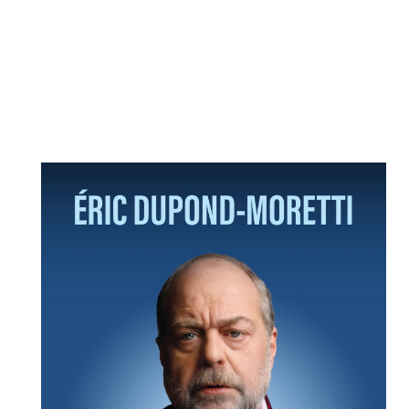
Contact
750 000 SPECTATEURS PAR SAISON !
S'inscrire à notre Newsletter
/
Mon compte Client
Mon compte CSE
Mentions légales