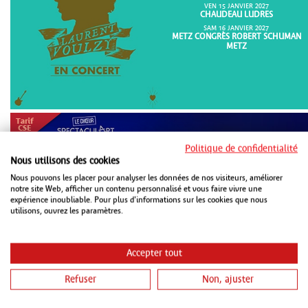
VEN 15 JANVIER 2027
CHAUDEAU LUDRES
SAM 16 JANVIER 2027
METZ CONGRÈS ROBERT SCHUMAN
METZ
Politique de confidentialité
Nous utilisons des cookies
Nous pouvons les placer pour analyser les données de nos visiteurs, améliorer
notre site Web, afficher un contenu personnalisé et vous faire vivre une
DIM 18 OCTOBRE 2026
expérience inoubliable. Pour plus d'informations sur les cookies que nous
METZ CONGRÈS ROBERT SCHUMAN
METZ
utilisons, ouvrez les paramètres.
Accepter tout
Refuser
Non, ajuster