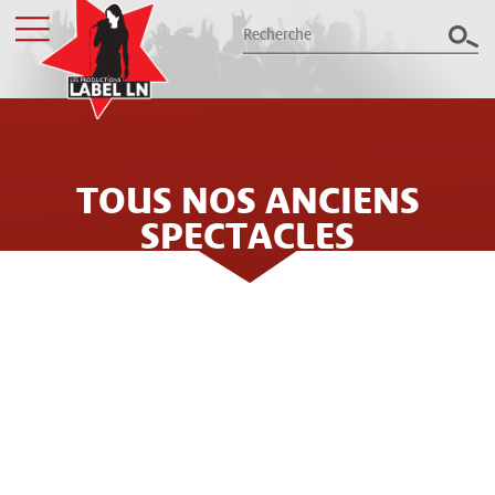
TOUS NOS ANCIENS
Les productions Label LN
présentent le meilleur des spectacles
SPECTACLES
dans le Grand Est
Billetterie
LES PRODUCTIONS LABEL LN
ORGANISENT LE MEILLEUR DES
Groupes / CSE
CONCERTS ET SPECTACLES DANS LE
NORD EST DE LA FRANCE DEPUIS
Label LN
PLUS DE 25 ANS : 32 ANS
Archives
D'EXPÉRIENCE, PLUS DE 300
ÉVÈNEMENTS ANNUELS ET QUELQUES