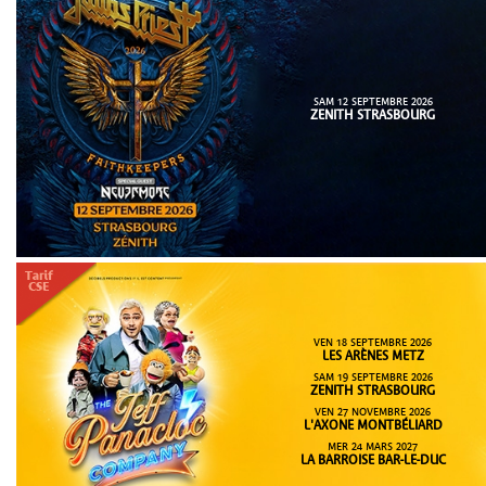
SAM 12 SEPTEMBRE 2026
ZENITH STRASBOURG
VEN 18 SEPTEMBRE 2026
LES ARÈNES METZ
SAM 19 SEPTEMBRE 2026
ZENITH STRASBOURG
VEN 27 NOVEMBRE 2026
L'AXONE MONTBÉLIARD
MER 24 MARS 2027
LA BARROISE BAR-LE-DUC