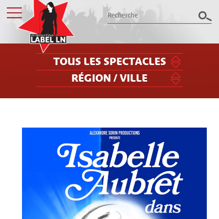
TOUS LES SPECTACLES
RÉGION / VILLE
Les productions Label LN
présentent le meilleur des spectacles
dans le Grand Est
Billetterie
Groupes / CSE
Label LN
Archives