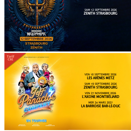
SAM 12 SEPTEMBRE 2026
ZENITH STRASBOURG
VEN 18 SEPTEMBRE 2026
LES ARÈNES METZ
SAM 19 SEPTEMBRE 2026
ZENITH STRASBOURG
VEN 27 NOVEMBRE 2026
L'AXONE MONTBÉLIARD
MER 24 MARS 2027
LA BARROISE BAR-LE-DUC