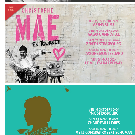
JEU 15 OCTOBRE 2026
ARENA REIMS
VEN 16 OCTOBRE 2026
GALAXIE AMNÉVILLE
SAM 17 OCTOBRE 2026
ZENITH STRASBOURG
SAM 16 JANVIER 2027
L'AXONE MONTBÉLIARD
VEN 26 MARS 2027
LE MILLESIUM EPERNAY
VEN 16 OCTOBRE 2026
PMC STRASBOURG
VEN 15 JANVIER 2027
CHAUDEAU LUDRES
SAM 16 JANVIER 2027
METZ CONGRÈS ROBERT SCHUMAN