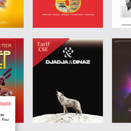
tialité
ite
e. Pour