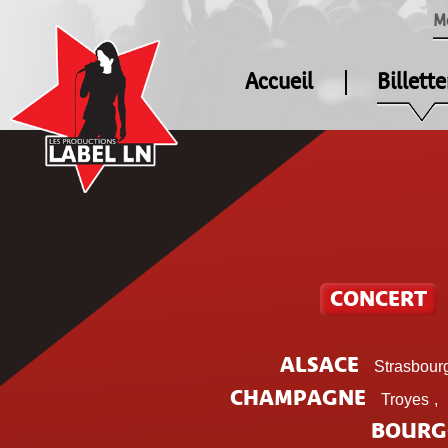
M
Accueil
Billette
CONCERT
ALSACE
Strasbour
CHAMPAGNE
Troyes
,
BOURG