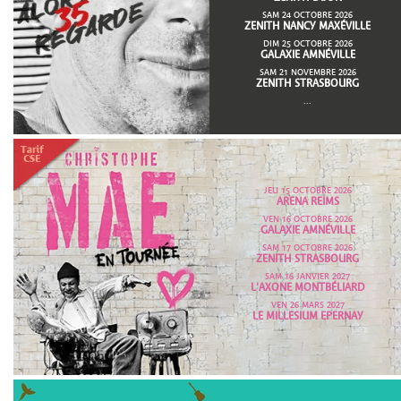
SAM 24 OCTOBRE 2026
ZENITH NANCY MAXÉVILLE
DIM 25 OCTOBRE 2026
GALAXIE AMNÉVILLE
SAM 21 NOVEMBRE 2026
ZENITH STRASBOURG
...
JEU 15 OCTOBRE 2026
ARENA REIMS
VEN 16 OCTOBRE 2026
GALAXIE AMNÉVILLE
SAM 17 OCTOBRE 2026
ZENITH STRASBOURG
SAM 16 JANVIER 2027
L'AXONE MONTBÉLIARD
VEN 26 MARS 2027
LE MILLESIUM EPERNAY