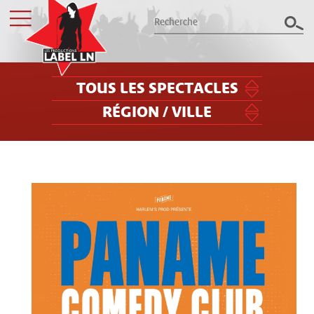
TOUS LES SPECTACLES
RÉGION / VILLE
Les productions Label LN
présentent le meilleur des spectacles
dans le Grand Est
Billetterie
Groupes / CSE
Label LN
Archives