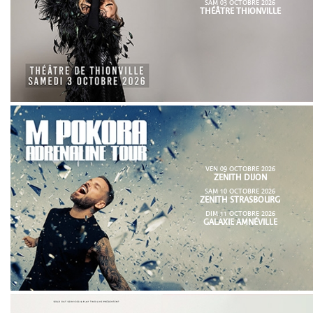
SAM 03 OCTOBRE 2026
THÉÂTRE THIONVILLE
VEN 09 OCTOBRE 2026
ZENITH DIJON
SAM 10 OCTOBRE 2026
ZENITH STRASBOURG
DIM 11 OCTOBRE 2026
GALAXIE AMNÉVILLE