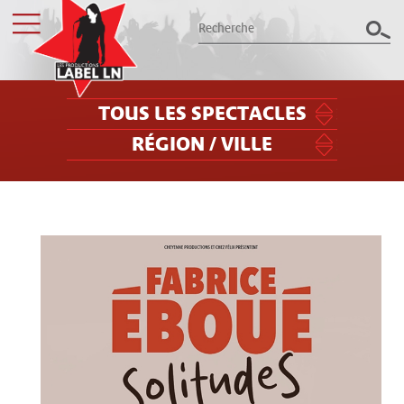
TOUS LES SPECTACLES
RÉGION / VILLE
Les productions Label LN
présentent le meilleur des spectacles
dans le Grand Est
Billetterie
Groupes / CSE
Label LN
Archives