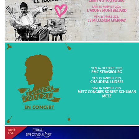
ZENITH STRASBOURG
SAM 16 JANVIER 2027
L'AXONE MONTBÉLIARD
VEN 26 MARS 2027
LE MILLESIUM EPERNAY
VEN 16 OCTOBRE 2026
PMC STRASBOURG
VEN 15 JANVIER 2027
CHAUDEAU LUDRES
SAM 16 JANVIER 2027
METZ CONGRÈS ROBERT SCHUMAN
METZ