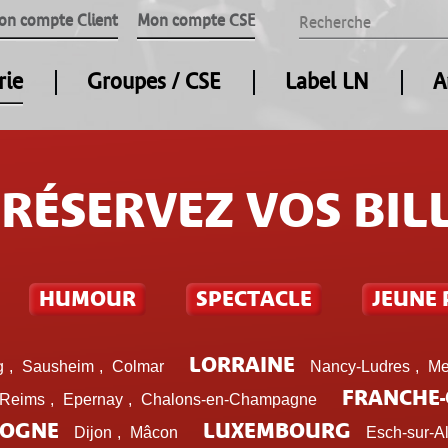
on compte Client
Mon compte CSE
rie
Groupes / CSE
Label LN
A
RÉSERVEZ VOS BIL
HUMOUR
SPECTACLE
JEUNE 
LORRAINE
g
,
Sausheim
,
Colmar
Nancy-Ludres
,
Me
FRANCHE
Reims
,
Epernay
,
Chalons-en-Champagne
OGNE
LUXEMBOURG
Dijon
,
Mâcon
Esch-sur-Al