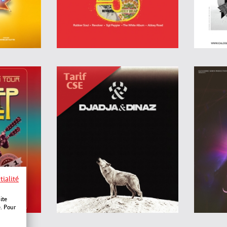
tialité
ite
e. Pour