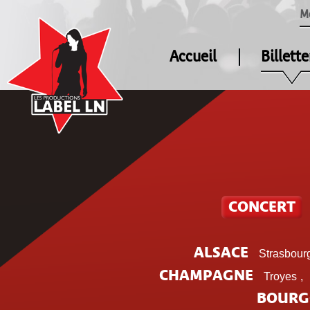
M
Accueil
Billette
CONCERT
ALSACE
Strasbour
CHAMPAGNE
Troyes
,
BOURG