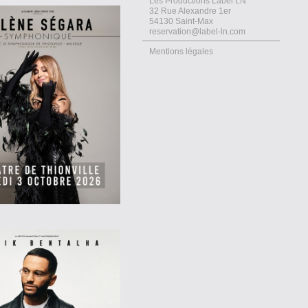
Les Productions Label LN
32 Rue Alexandre 1er
54130 Saint-Max
reservation@label-ln.com
Mentions légales