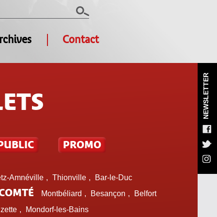
rchives
Contact
NEWSLETTER
LETS
PUBLIC
PROMO
tz-Amnéville
,
Thionville
,
Bar-le-Duc
-COMTÉ
Montbéliard
,
Besançon
,
Belfort
zette
,
Mondorf-les-Bains