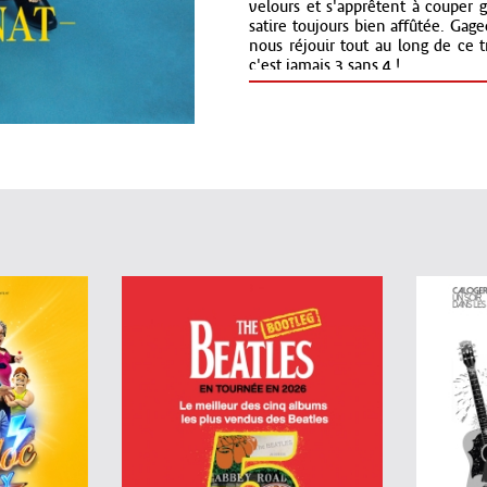
velours et s'apprêtent à couper g
satire toujours bien affûtée. Gage
nous réjouir tout au long de ce 
c'est jamais 3 sans 4 !
Avec le soutien du Rive Gauche
Guyancourt et de l'ADAMI