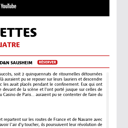
ETTES
QUATRE
'ED&N SAUSHEIM
RÉSERVER
uccès, soit 2 quinquennats de ritournelles détournées
-là auraient pu se reposer sur leurs lauriers et descendre
ic les avait placés pendant le confinement. Eux qui ont
e devant de la scène et l'ont porté jusque sur celles de
u Casino de Paris... auraient pu se contenter de faire du
 et repartent sur les routes de France et de Navarre avec
voir l'air d'y toucher, ils poursuivent leur révolution de