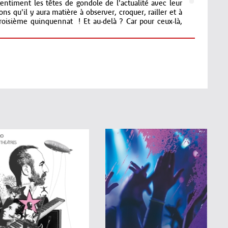
entiment les têtes de gondole de l'actualité avec leur
ons qu'il y aura matière à observer, croquer, railler et à
troisième quinquennat ! Et au-delà ? Car pour ceux-là,
 à St Etienne du Rouvray, de La Ferme de Bel Ébat à