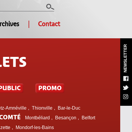
rchives
Contact
NEWSLETTER
LETS
PUBLIC
PROMO
tz-Amnéville
,
Thionville
,
Bar-le-Duc
-COMTÉ
Montbéliard
,
Besançon
,
Belfort
zette
,
Mondorf-les-Bains