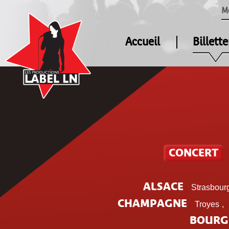
M
Accueil
Billette
CONCERT
ALSACE
Strasbour
CHAMPAGNE
Troyes
,
BOURG