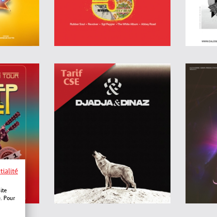
tialité
ite
e. Pour