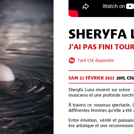
SHERYFA
J'AI PAS FINI TOU
Tarif CSE disponible
SAM 27 FÉV
RIER
2027
20H, C
Sheryfa Luna revient sur scène av
musiciens et une profonde sincéri
À travers ce nouveau spectacle, l'
différentes femmes qu'elle a été a
Entre émotion, vérité et puissanc
ère artistique et une reconnexion