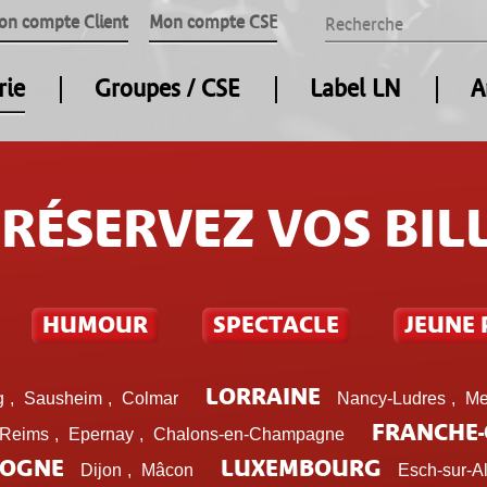
on compte Client
Mon compte CSE
rie
Groupes / CSE
Label LN
A
RÉSERVEZ VOS BIL
HUMOUR
SPECTACLE
JEUNE 
LORRAINE
g
,
Sausheim
,
Colmar
Nancy-Ludres
,
Me
FRANCHE
Reims
,
Epernay
,
Chalons-en-Champagne
OGNE
LUXEMBOURG
Dijon
,
Mâcon
Esch-sur-Al