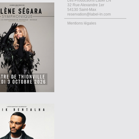
Les Productions Label LN
32 Rue Alexandre 1er
54130 Saint-Max
reservation@label-ln.com
Mentions légales