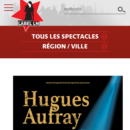
TOUS LES SPECTACLES
RÉGION / VILLE
Les productions Label LN
présentent le meilleur des spectacles
dans le Grand Est
Billetterie
Groupes / CSE
Label LN
Archives