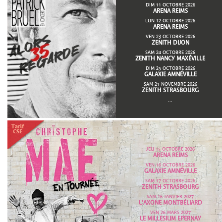
DIM 11 OCTOBRE 2026
ARENA REIMS
LUN 12 OCTOBRE 2026
ARENA REIMS
VEN 23 OCTOBRE 2026
ZENITH DIJON
SAM 24 OCTOBRE 2026
ZENITH NANCY MAXÉVILLE
DIM 25 OCTOBRE 2026
GALAXIE AMNÉVILLE
SAM 21 NOVEMBRE 2026
ZENITH STRASBOURG
...
JEU 15 OCTOBRE 2026
ARENA REIMS
VEN 16 OCTOBRE 2026
GALAXIE AMNÉVILLE
SAM 17 OCTOBRE 2026
ZENITH STRASBOURG
SAM 16 JANVIER 2027
L'AXONE MONTBÉLIARD
VEN 26 MARS 2027
LE MILLESIUM EPERNAY