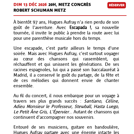
DIM 13 DÉC
2026
20H, METZ CONGRÈS
RÉSERVER
ROBERT SCHUMAN METZ
À bientôt 97 ans, Hugues Aufray n'a rien perdu de son
goût de l'aventure. Avec
Escapada !
, sa nouvelle
tournée, il invite le public à prendre la route avec lui
pour une parenthèse musicale hors du temps.
Une escapade, c'est partir ailleurs le temps d'une
soirée. Mais avec Hugues Aufray, c'est surtout voyager
au cœur des chansons qui rassemblent, qui
réchauffent et qui unissent les générations. De ses
racines espagnoles, lui qui a passé son baccalauréat à
Madrid, il a conservé le goût du partage, de la fête et
de ces mélodies qui donnent envie de chanter
ensemble.
Au fil du concert, il nous embarque pour un voyage à
travers ses plus grands succès :
Santiano, Céline,
Adieu Monsieur le Professeur, Stewball, Hasta Luego,
Le Petit Âne Gris, L'Épervier
... Autant de chansons qui
continuent d'accompagner nos souvenirs.
Entouré de ses musiciens, guitare en bandoulière,
Hugues Aufray partage avec une énergie intacte les