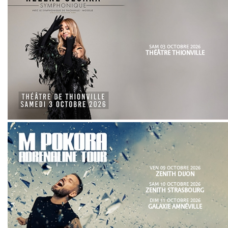
SAM 03 OCTOBRE 2026
THÉÂTRE THIONVILLE
VEN 09 OCTOBRE 2026
ZENITH DIJON
SAM 10 OCTOBRE 2026
ZENITH STRASBOURG
DIM 11 OCTOBRE 2026
GALAXIE AMNÉVILLE