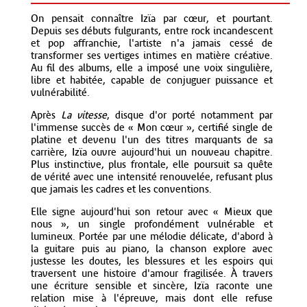
On pensait connaître Izïa par cœur, et pourtant.
Depuis ses débuts fulgurants, entre rock incandescent
et pop affranchie, l'artiste n'a jamais cessé de
transformer ses vertiges intimes en matière créative.
Au fil des albums, elle a imposé une voix singulière,
libre et habitée, capable de conjuguer puissance et
vulnérabilité.
Après
La vitesse
, disque d'or porté notamment par
l'immense succès de « Mon cœur », certifié single de
platine et devenu l'un des titres marquants de sa
carrière, Izïa ouvre aujourd'hui un nouveau chapitre.
Plus instinctive, plus frontale, elle poursuit sa quête
de vérité avec une intensité renouvelée, refusant plus
que jamais les cadres et les conventions.
Elle signe aujourd'hui son retour avec « Mieux que
nous », un single profondément vulnérable et
lumineux. Portée par une mélodie délicate, d'abord à
la guitare puis au piano, la chanson explore avec
justesse les doutes, les blessures et les espoirs qui
traversent une histoire d'amour fragilisée. À travers
une écriture sensible et sincère, Izïa raconte une
relation mise à l'épreuve, mais dont elle refuse