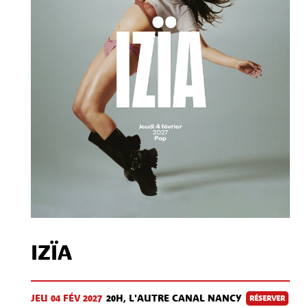
Contact
S'inscrire à notre Newsletter
/
Mon compte Client
Mon compte CSE
Mentions légales
IZÏA
JEU 04 FÉV
2027
20H, L'AUTRE CANAL NANCY
RÉSERVER