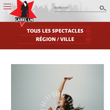
TOUS LES SPECTACLES
RÉGION / VILLE
Les productions Label LN
présentent le meilleur des spectacles
dans le Grand Est
Billetterie
Groupes / CSE
Label LN
Archives