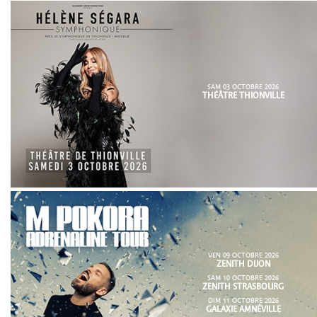
SAM 03 OCTOBRE 2026
THÉÂTRE THIONVILLE
VEN 09 OCTOBRE 2026
ZENITH DIJON
SAM 10 OCTOBRE 2026
ZENITH STRASBOURG
DIM 11 OCTOBRE 2026
GALAXIE AMNÉVILLE