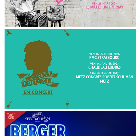
VEN 26 MARS 2027
LE MILLESIUM EPERNAY
VEN 16 OCTOBRE 2026
PMC STRASBOURG
VEN 15 JANVIER 2027
CHAUDEAU LUDRES
SAM 16 JANVIER 2027
METZ CONGRÈS ROBERT SCHUMAN
METZ