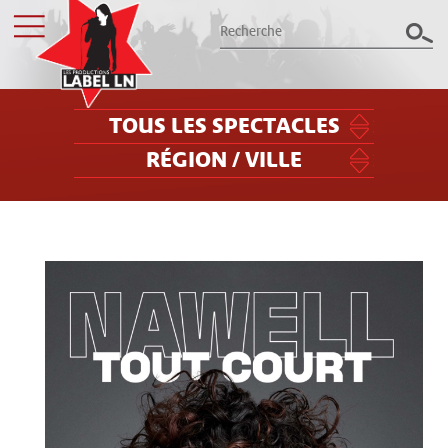
TOUS LES SPECTACLES
RÉGION / VILLE
Les productions Label LN
présentent le meilleur des spectacles
dans le Grand Est
Billetterie
Groupes / CSE
Label LN
Archives