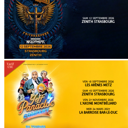
SAM 12 SEPTEMBRE 2026
ZENITH STRASBOURG
VEN 18 SEPTEMBRE 2026
LES ARÈNES METZ
SAM 19 SEPTEMBRE 2026
ZENITH STRASBOURG
VEN 27 NOVEMBRE 2026
L'AXONE MONTBÉLIARD
MER 24 MARS 2027
LA BARROISE BAR-LE-DUC