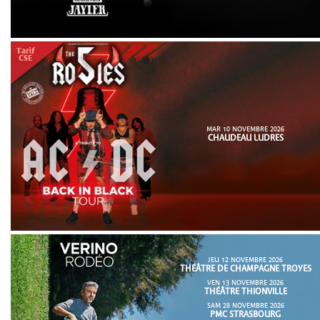
MAR 10 NOVEMBRE 2026
CHAUDEAU LUDRES
JEU 12 NOVEMBRE 2026
THÉÂTRE DE CHAMPAGNE TROYES
VEN 13 NOVEMBRE 2026
THÉÂTRE THIONVILLE
SAM 28 NOVEMBRE 2026
PMC STRASBOURG