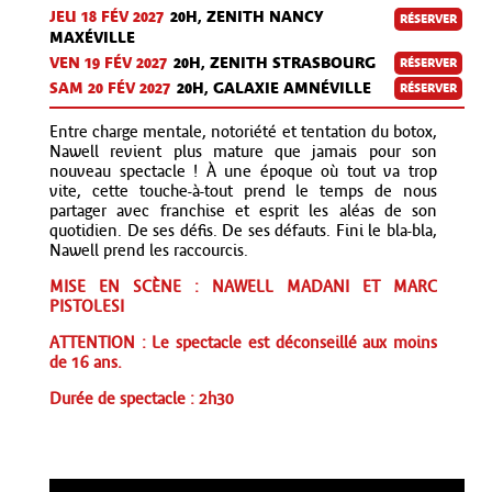
JEU 18 FÉV
2027
20H, ZENITH NANCY
RÉSERVER
MAXÉVILLE
VEN 19 FÉV
2027
20H, ZENITH STRASBOURG
RÉSERVER
SAM 20 FÉV
2027
20H, GALAXIE AMNÉVILLE
RÉSERVER
Entre charge mentale, notoriété et tentation du botox,
Nawell revient plus mature que jamais pour son
nouveau spectacle ! À une époque où tout va trop
vite, cette touche-à-tout prend le temps de nous
partager avec franchise et esprit les aléas de son
quotidien. De ses défis. De ses défauts. Fini le bla-bla,
Nawell prend les raccourcis.
MISE EN SCÈNE : NAWELL MADANI ET MARC
PISTOLESI
ATTENTION : Le spectacle est déconseillé aux moins
de 16 ans.
Durée de spectacle : 2h30