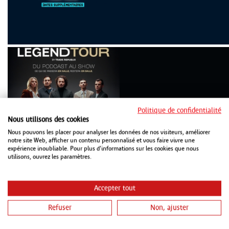
MER 21 OCTOBRE 2026
ZENITH STRASBOURG
Politique de confidentialité
JEU 22 OCTOBRE 2026
Nous utilisons des cookies
LES ARÈNES METZ
Nous pouvons les placer pour analyser les données de nos visiteurs, améliorer
notre site Web, afficher un contenu personnalisé et vous faire vivre une
expérience inoubliable. Pour plus d'informations sur les cookies que nous
utilisons, ouvrez les paramètres.
Accepter tout
Refuser
Non, ajuster