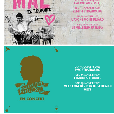
VEN 16 OCTOBRE 2026
GALAXIE AMNÉVILLE
SAM 17 OCTOBRE 2026
ZENITH STRASBOURG
SAM 16 JANVIER 2027
L'AXONE MONTBÉLIARD
VEN 26 MARS 2027
LE MILLESIUM EPERNAY
VEN 16 OCTOBRE 2026
PMC STRASBOURG
VEN 15 JANVIER 2027
CHAUDEAU LUDRES
SAM 16 JANVIER 2027
METZ CONGRÈS ROBERT SCHUMAN
METZ