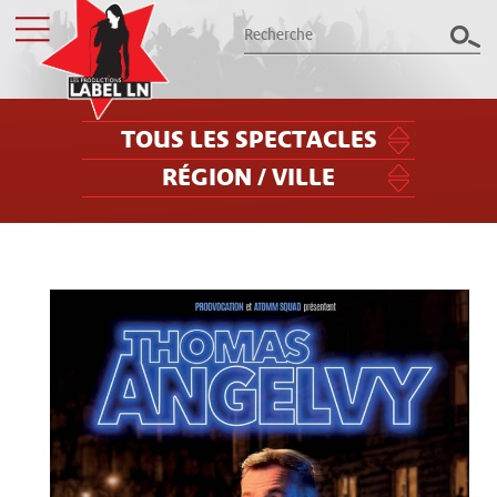
TOUS LES SPECTACLES
RÉGION / VILLE
Les productions Label LN
présentent le meilleur des spectacles
dans le Grand Est
Billetterie
Groupes / CSE
Label LN
Archives