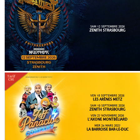
SAM 12 SEPTEMBRE 2026
ZENITH STRASBOURG
VEN 18 SEPTEMBRE 2026
LES ARÈNES METZ
SAM 19 SEPTEMBRE 2026
ZENITH STRASBOURG
VEN 27 NOVEMBRE 2026
L'AXONE MONTBÉLIARD
MER 24 MARS 2027
LA BARROISE BAR-LE-DUC