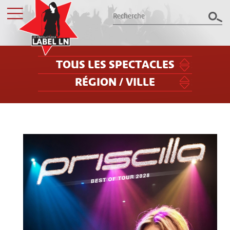
TOUS LES SPECTACLES
RÉGION / VILLE
Les productions Label LN
présentent le meilleur des spectacles
dans le Grand Est
Billetterie
Groupes / CSE
Label LN
Archives