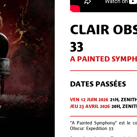
CLAIR OB
33
A PAINTED SYMP
DATES PASSÉES
VEN 12 JUIN 2026
21H, ZENIT
JEU 23 AVR
IL
2026
20H, ZENI
"A Painted Symphony" est le con
Obscur: Expedition 33.