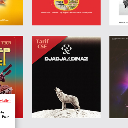
tialité
ite
e. Pour