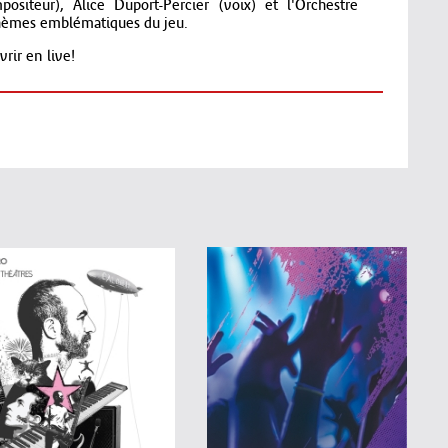
ositeur), Alice Duport-Percier (voix) et l'Orchestre
 thèmes emblématiques du jeu.
rir en live!