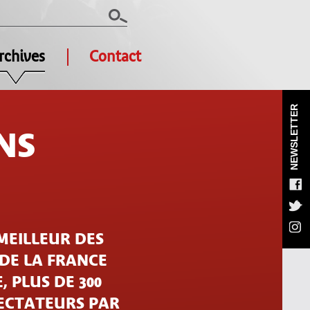
rchives
Contact
NEWSLETTER
NS
MEILLEUR DES
 DE LA FRANCE
, PLUS DE 300
PECTATEURS PAR