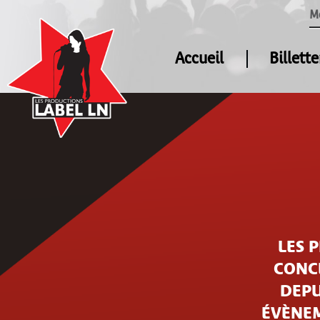
M
Accueil
Billette
LES 
CONCE
DEPU
ÉVÈNEM