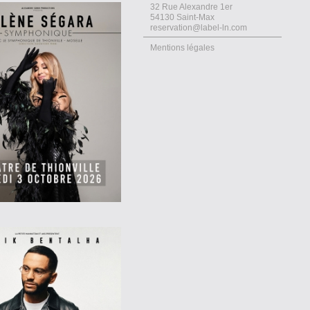
32 Rue Alexandre 1er
54130 Saint-Max
reservation@label-ln.com
Mentions légales