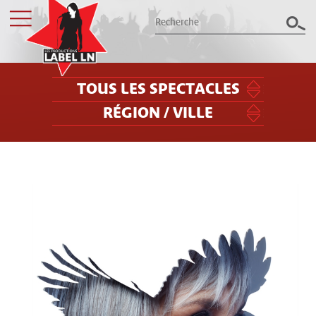
TOUS LES SPECTACLES
RÉGION / VILLE
Les productions Label LN
présentent le meilleur des spectacles
dans le Grand Est
Billetterie
Groupes / CSE
Label LN
Archives