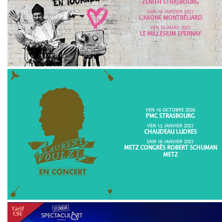
ZENITH STRASBOURG
SAM 16 JANVIER 2027
L'AXONE MONTBÉLIARD
VEN 26 MARS 2027
LE MILLESIUM EPERNAY
VEN 16 OCTOBRE 2026
PMC STRASBOURG
VEN 15 JANVIER 2027
CHAUDEAU LUDRES
SAM 16 JANVIER 2027
METZ CONGRÈS ROBERT SCHUMAN
METZ