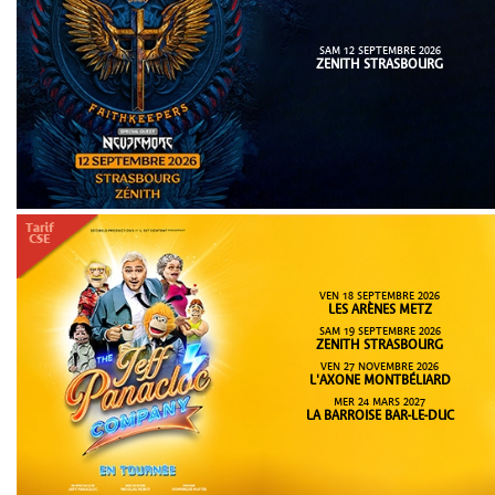
SAM 12 SEPTEMBRE 2026
ZENITH STRASBOURG
VEN 18 SEPTEMBRE 2026
LES ARÈNES METZ
SAM 19 SEPTEMBRE 2026
ZENITH STRASBOURG
VEN 27 NOVEMBRE 2026
L'AXONE MONTBÉLIARD
MER 24 MARS 2027
LA BARROISE BAR-LE-DUC