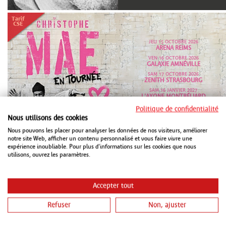
JEU 15 OCTOBRE 2026
ARENA REIMS
VEN 16 OCTOBRE 2026
GALAXIE AMNÉVILLE
SAM 17 OCTOBRE 2026
ZENITH STRASBOURG
SAM 16 JANVIER 2027
L'AXONE MONTBÉLIARD
VEN 26 MARS 2027
Politique de confidentialité
LE MILLESIUM EPERNAY
Nous utilisons des cookies
Nous pouvons les placer pour analyser les données de nos visiteurs, améliorer
notre site Web, afficher un contenu personnalisé et vous faire vivre une
expérience inoubliable. Pour plus d'informations sur les cookies que nous
utilisons, ouvrez les paramètres.
Accepter tout
VEN 16 OCTOBRE 2026
PMC STRASBOURG
Refuser
Non, ajuster
VEN 15 JANVIER 2027
CHAUDEAU LUDRES
SAM 16 JANVIER 2027