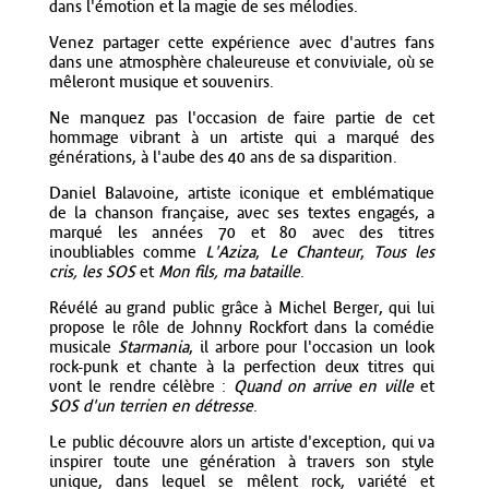
dans l'émotion et la magie de ses mélodies.
Venez partager cette expérience avec d'autres fans
dans une atmosphère chaleureuse et conviviale, où se
mêleront musique et souvenirs.
Ne manquez pas l'occasion de faire partie de cet
hommage vibrant à un artiste qui a marqué des
générations, à l'aube des 40 ans de sa disparition.
Daniel Balavoine, artiste iconique et emblématique
de la chanson française, avec ses textes engagés, a
marqué les années 70 et 80 avec des titres
inoubliables comme
L'Aziza
,
Le Chanteur
,
Tous les
cris, les SOS
et
Mon fils, ma bataille
.
Révélé au grand public grâce à Michel Berger, qui lui
propose le rôle de Johnny Rockfort dans la comédie
musicale
Starmania
, il arbore pour l'occasion un look
rock-punk et chante à la perfection deux titres qui
vont le rendre célèbre :
Quand on arrive en ville
et
SOS d'un terrien en détresse
.
Le public découvre alors un artiste d'exception, qui va
inspirer toute une génération à travers son style
unique, dans lequel se mêlent rock, variété et