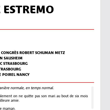
E ESTREMO
Z CONGRÈS ROBERT SCHUMAN METZ
&N SAUSHEIM
MC STRASBOURG
STRASBOURG
E POIREL NANCY
anière normale, en temps normal.
alement on ne quitte pas son mari au bout de six mois
illeure amie.
ne maman.