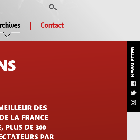
rchives
Contact
NEWSLETTER
NS
MEILLEUR DES
 DE LA FRANCE
, PLUS DE 300
PECTATEURS PAR