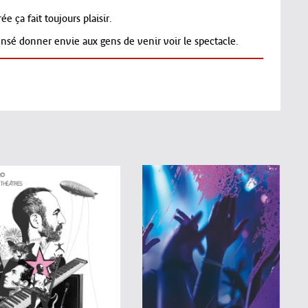
 ça fait toujours plaisir.
nsé donner envie aux gens de venir voir le spectacle.
d'infirmière « urgentiste » dans plus de 200 villes, et
se pour la dernière, Caroline Estremo revient avec un
lement.