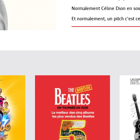
Normalement Céline Dion en soirée
Et normalement, un pitch c'est ce
Du coup, vous venez ?
Après avoir raconté son histoire 
avoir rempli le Zénith de Toulou
nouveau Seule-en scène...Norma
Déconseillé aux -14 ans.