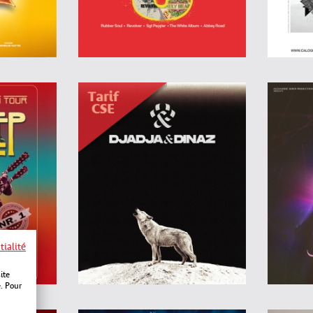
tialité
ite
e. Pour