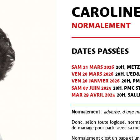
CAROLIN
NORMALEMENT
DATES PASSÉES
SAM 21 MARS 2026
20H, MET
VEN 20 MARS 2026
20H, L'ED
VEN 30 JAN
VIER
2026
20H, P
SAM 07 JUIN 2025
20H, PMC 
MAR 29 AVR
IL
2025
20H, SALL
Normalement
:
adverbe, d'une m
Donc, selon toute logique, norm
de mariage pour partir avec sa me
Normalement c'est un papa et u