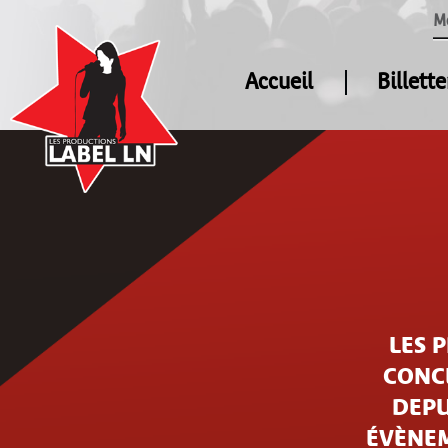
M
Accueil
Billette
LES 
CONCE
DEPU
ÉVÈNEM