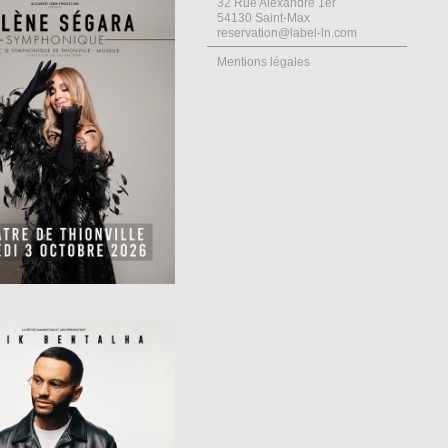
32 Rue Alexandre 1er
54130 Saint-Max
reservation@label-ln.com
Mentions légales