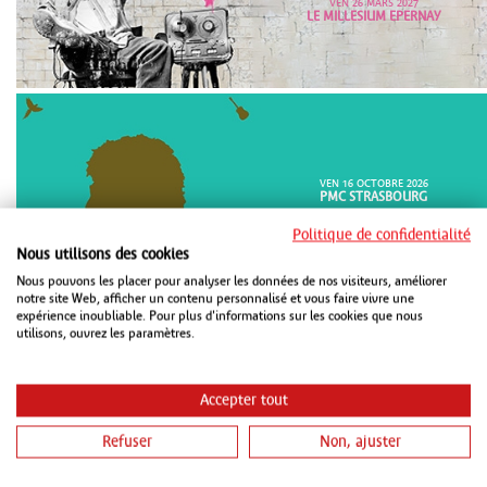
VEN 26 MARS 2027
LE MILLESIUM EPERNAY
VEN 16 OCTOBRE 2026
PMC STRASBOURG
VEN 15 JANVIER 2027
CHAUDEAU LUDRES
Politique de confidentialité
Nous utilisons des cookies
SAM 16 JANVIER 2027
METZ CONGRÈS ROBERT SCHUMAN
Nous pouvons les placer pour analyser les données de nos visiteurs, améliorer
METZ
notre site Web, afficher un contenu personnalisé et vous faire vivre une
expérience inoubliable. Pour plus d'informations sur les cookies que nous
utilisons, ouvrez les paramètres.
Accepter tout
Refuser
Non, ajuster