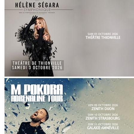
SAM 03 OCTOBRE 2026
THÉÂTRE THIONVILLE
VEN 09 OCTOBRE 2026
ZENITH DIJON
SAM 10 OCTOBRE 2026
ZENITH STRASBOURG
DIM 11 OCTOBRE 2026
GALAXIE AMNÉVILLE