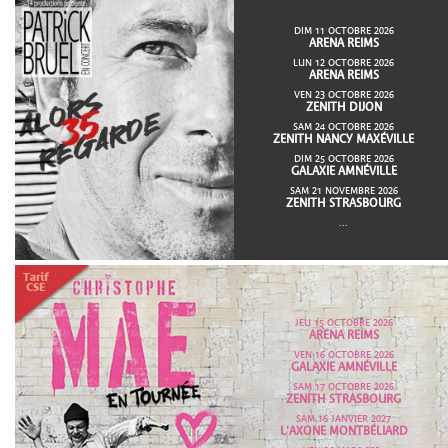
DIM 11 OCTOBRE 2026
ARENA REIMS
LUN 12 OCTOBRE 2026
ARENA REIMS
VEN 23 OCTOBRE 2026
ZENITH DIJON
SAM 24 OCTOBRE 2026
ZENITH NANCY MAXÉVILLE
DIM 25 OCTOBRE 2026
GALAXIE AMNÉVILLE
SAM 21 NOVEMBRE 2026
ZENITH STRASBOURG
...
JEU 15 OCTOBRE 2026
ARENA REIMS
VEN 16 OCTOBRE 2026
GALAXIE AMNÉVILLE
SAM 17 OCTOBRE 2026
ZENITH STRASBOURG
SAM 16 JANVIER 2027
L'AXONE MONTBÉLIARD