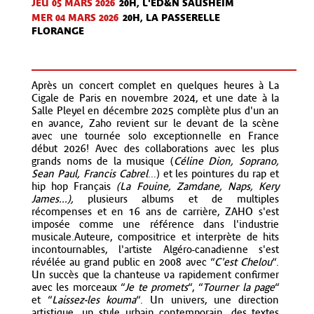
JEU 05 MARS 2026
20H, L'ED&N SAUSHEIM
MER 04 MARS 2026
20H, LA PASSERELLE
FLORANGE
Après un concert complet en quelques heures à La
Cigale de Paris en novembre 2024, et une date à la
Salle Pleyel en décembre 2025 complète plus d'un an
en avance, Zaho revient sur le devant de la scène
avec une tournée solo exceptionnelle en France
début 2026! Avec des collaborations avec les plus
grands noms de la musique (
Céline Dion, Soprano,
Sean Paul, Francis Cabrel
...) et les pointures du rap et
hip hop Français
(La Fouine, Zamdane, Naps, Kery
James...),
plusieurs albums et de multiples
récompenses et en 16 ans de carrière, ZAHO s'est
imposée comme une référence dans l'industrie
musicale.Auteure, compositrice et interprète de hits
incontournables, l'artiste Algéro-canadienne s'est
révélée au grand public en 2008 avec “
C'est Chelou
“.
Un succès que la chanteuse va rapidement confirmer
avec les morceaux “
Je te promets
“, “
Tourner la page
“
et “
Laissez-les kouma
“. Un univers, une direction
artistique, un style urbain contemporain, des textes