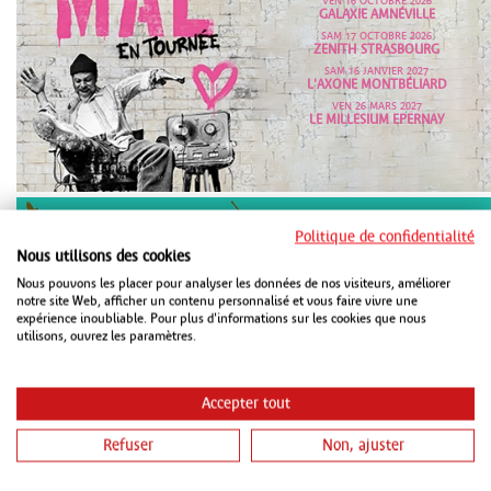
VEN 16 OCTOBRE 2026
GALAXIE AMNÉVILLE
SAM 17 OCTOBRE 2026
ZENITH STRASBOURG
SAM 16 JANVIER 2027
L'AXONE MONTBÉLIARD
VEN 26 MARS 2027
LE MILLESIUM EPERNAY
Politique de confidentialité
Nous utilisons des cookies
Nous pouvons les placer pour analyser les données de nos visiteurs, améliorer
VEN 16 OCTOBRE 2026
notre site Web, afficher un contenu personnalisé et vous faire vivre une
PMC STRASBOURG
expérience inoubliable. Pour plus d'informations sur les cookies que nous
VEN 15 JANVIER 2027
utilisons, ouvrez les paramètres.
CHAUDEAU LUDRES
SAM 16 JANVIER 2027
METZ CONGRÈS ROBERT SCHUMAN
METZ
Accepter tout
Refuser
Non, ajuster