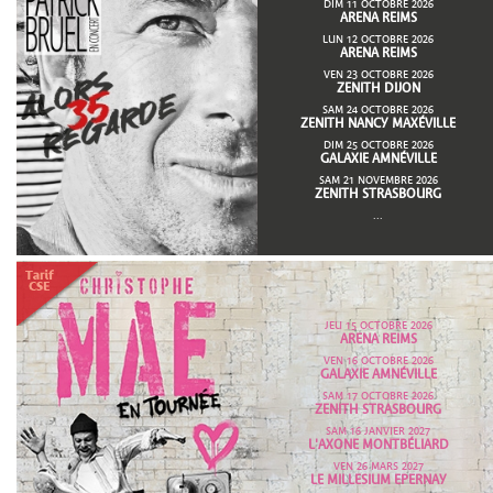
DIM 11 OCTOBRE 2026
ARENA REIMS
LUN 12 OCTOBRE 2026
ARENA REIMS
VEN 23 OCTOBRE 2026
ZENITH DIJON
SAM 24 OCTOBRE 2026
ZENITH NANCY MAXÉVILLE
DIM 25 OCTOBRE 2026
GALAXIE AMNÉVILLE
SAM 21 NOVEMBRE 2026
ZENITH STRASBOURG
...
JEU 15 OCTOBRE 2026
ARENA REIMS
VEN 16 OCTOBRE 2026
GALAXIE AMNÉVILLE
SAM 17 OCTOBRE 2026
ZENITH STRASBOURG
SAM 16 JANVIER 2027
L'AXONE MONTBÉLIARD
VEN 26 MARS 2027
LE MILLESIUM EPERNAY