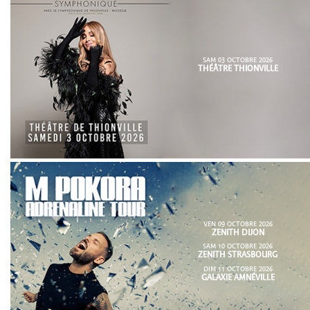
SAM 03 OCTOBRE 2026
THÉÂTRE THIONVILLE
VEN 09 OCTOBRE 2026
ZENITH DIJON
SAM 10 OCTOBRE 2026
ZENITH STRASBOURG
DIM 11 OCTOBRE 2026
GALAXIE AMNÉVILLE