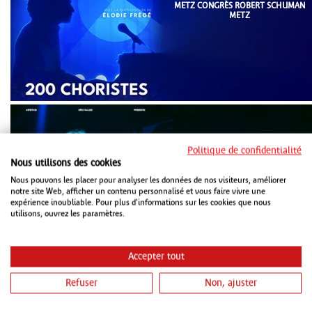
METZ CONGRÈS ROBERT SCHUMAN
METZ
Politique de confidentialité
Nous utilisons des cookies
Nous pouvons les placer pour analyser les données de nos visiteurs, améliorer
MAR 20 OCTOBRE 2026
notre site Web, afficher un contenu personnalisé et vous faire vivre une
ZENITH STRASBOURG
expérience inoubliable. Pour plus d'informations sur les cookies que nous
utilisons, ouvrez les paramètres.
Accepter tout
Refuser
Non, ajuster