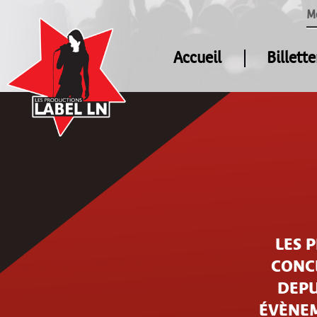
M
Accueil
Billette
LES 
CONCE
DEPU
ÉVÈNEM