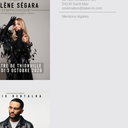
54130 Saint-Max
reservation@label-ln.com
Mentions légales