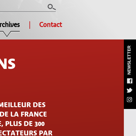
rchives
Contact
NEWSLETTER
NS
MEILLEUR DES
 DE LA FRANCE
, PLUS DE 300
PECTATEURS PAR