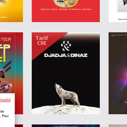
tialité
ite
e. Pour