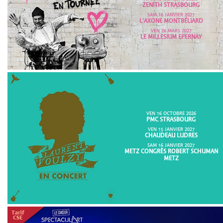
ZENITH STRASBOURG
SAM 16 JANVIER 2027
L'AXONE MONTBÉLIARD
VEN 26 MARS 2027
LE MILLESIUM EPERNAY
VEN 16 OCTOBRE 2026
PMC STRASBOURG
VEN 15 JANVIER 2027
CHAUDEAU LUDRES
SAM 16 JANVIER 2027
METZ CONGRÈS ROBERT SCHUMAN
METZ