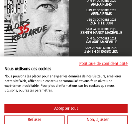
DIM 11 OCTOBRE 2026
ARENA REIMS
LUN 12 OCTOBRE 2026
ARENA REIMS
VEN 23 OCTOBRE 2026
ZENITH DIJON
SAM 24 OCTOBRE 2026
ZENITH NANCY MAXÉVILLE
DIM 25 OCTOBRE 2026
GALAXIE AMNÉVILLE
SAM 21 NOVEMBRE 2026
ZENITH STRASBOURG
...
Politique de confidentialité
Nous utilisons des cookies
Nous pouvons les placer pour analyser les données de nos visiteurs, améliorer
notre site Web, afficher un contenu personnalisé et vous faire vivre une
expérience inoubliable. Pour plus d'informations sur les cookies que nous
JEU 15 OCTOBRE 2026
ARENA REIMS
utilisons, ouvrez les paramètres.
VEN 16 OCTOBRE 2026
GALAXIE AMNÉVILLE
SAM 17 OCTOBRE 2026
Accepter tout
ZENITH STRASBOURG
SAM 16 JANVIER 2027
L'AXONE MONTBÉLIARD
Refuser
Non, ajuster
VEN 26 MARS 2027
LE MILLESIUM EPERNAY