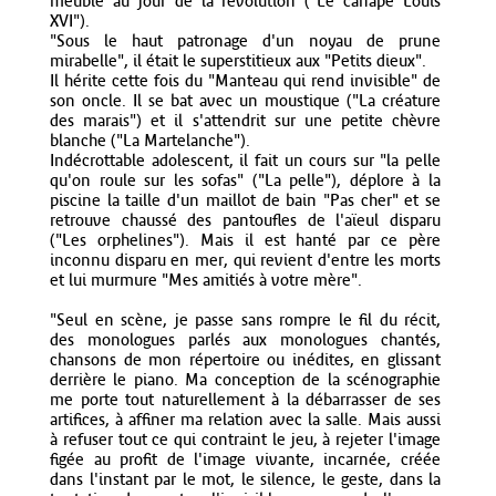
meuble au jour de la révolution ("Le canapé Louis
XVI").
"Sous le haut patronage d'un noyau de prune
mirabelle", il était le superstitieux aux "Petits dieux".
Il hérite cette fois du "Manteau qui rend invisible" de
son oncle. Il se bat avec un moustique ("La créature
des marais") et il s'attendrit sur une petite chèvre
blanche ("La Martelanche").
Indécrottable adolescent, il fait un cours sur "la pelle
qu'on roule sur les sofas" ("La pelle"), déplore à la
piscine la taille d'un maillot de bain "Pas cher" et se
retrouve chaussé des pantoufles de l'aïeul disparu
("Les orphelines"). Mais il est hanté par ce père
inconnu disparu en mer, qui revient d'entre les morts
et lui murmure "Mes amitiés à votre mère".
"Seul en scène, je passe sans rompre le fil du récit,
des monologues parlés aux monologues chantés,
chansons de mon répertoire ou inédites, en glissant
derrière le piano. Ma conception de la scénographie
me porte tout naturellement à la débarrasser de ses
artifices, à affiner ma relation avec la salle. Mais aussi
à refuser tout ce qui contraint le jeu, à rejeter l'image
figée au profit de l'image vivante, incarnée, créée
dans l'instant par le mot, le silence, le geste, dans la