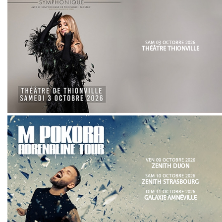
SAM 03 OCTOBRE 2026
THÉÂTRE THIONVILLE
VEN 09 OCTOBRE 2026
ZENITH DIJON
SAM 10 OCTOBRE 2026
ZENITH STRASBOURG
DIM 11 OCTOBRE 2026
GALAXIE AMNÉVILLE