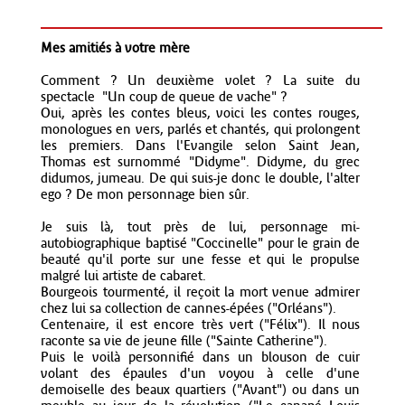
Mes amitiés à votre mère
Comment ? Un deuxième volet ? La suite du
spectacle "Un coup de queue de vache" ?
Oui, après les contes bleus, voici les contes rouges,
monologues en vers, parlés et chantés, qui prolongent
les premiers. Dans l'Evangile selon Saint Jean,
Thomas est surnommé "Didyme". Didyme, du grec
didumos, jumeau. De qui suis-je donc le double, l'alter
ego ? De mon personnage bien sûr.
Je suis là, tout près de lui, personnage mi-
autobiographique baptisé "Coccinelle" pour le grain de
beauté qu'il porte sur une fesse et qui le propulse
malgré lui artiste de cabaret.
Bourgeois tourmenté, il reçoit la mort venue admirer
chez lui sa collection de cannes-épées ("Orléans").
Centenaire, il est encore très vert ("Félix"). Il nous
raconte sa vie de jeune fille ("Sainte Catherine").
Puis le voilà personnifié dans un blouson de cuir
volant des épaules d'un voyou à celle d'une
demoiselle des beaux quartiers ("Avant") ou dans un