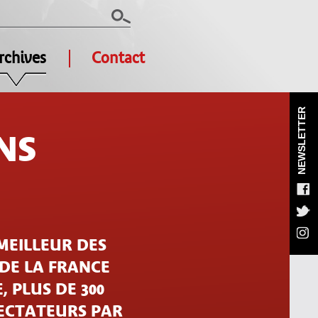
rchives
Contact
NEWSLETTER
NS
MEILLEUR DES
 DE LA FRANCE
, PLUS DE 300
PECTATEURS PAR