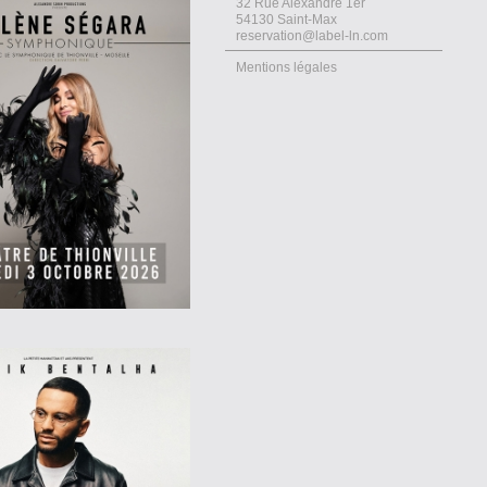
32 Rue Alexandre 1er
54130 Saint-Max
reservation@label-ln.com
Mentions légales