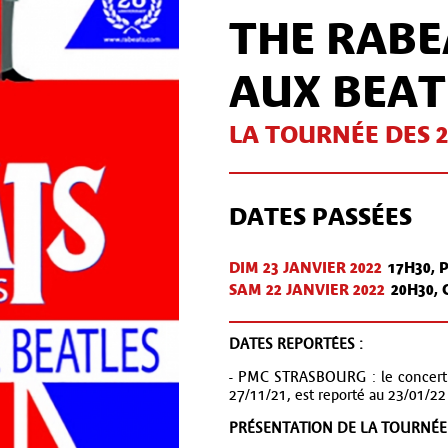
THE RABE
AUX BEAT
LA TOURNÉE DES 2
DATES PASSÉES
DIM 23 JAN
VIER
2022
17H30, 
SAM 22 JAN
VIER
2022
20H30,
DATES REPORTÉES :
- PMC STRASBOURG : le concert i
27/11/21, est reporté au 23/01/22
PRÉSENTATION DE LA TOURNÉE 