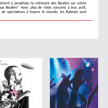
tachent à perpétuer la mémoire des Beatles sur scène
x Beatles". Avec plus de 1000 concerts à leur actif,
s de spectateurs à travers le monde, les Rabeats sont
ouveau spectacle pour fêter ces 20 ans de tournée : Le
rands titres que les fabs four ont joués sur scène et
us viendrez voir les Rabeats vous verrez Les Beatles !
i succès. Rien ne manque : les coupes de cheveux, la
une reprise franchement réussie de tubes avec, en toile
Le Figaroscope
ans la mémoire collective, le public se laisse aller avec
ial." Le Monde