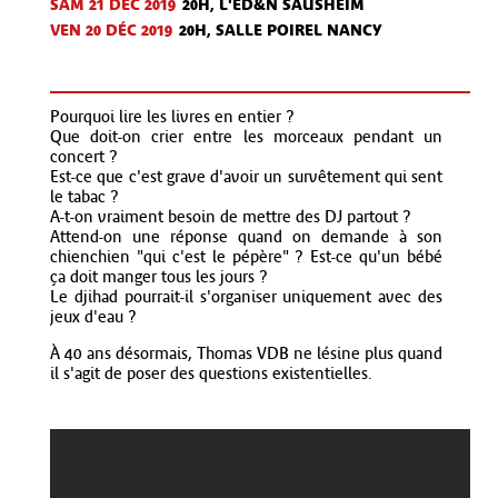
SAM 21 DÉC
2019
20H, L'ED&N SAUSHEIM
VEN 20 DÉC
2019
20H, SALLE POIREL NANCY
Pourquoi lire les livres en entier ?
Que doit-on crier entre les morceaux pendant un
concert ?
Est-ce que c'est grave d'avoir un survêtement qui sent
le tabac ?
A-t-on vraiment besoin de mettre des DJ partout ?
Attend-on une réponse quand on demande à son
chienchien "qui c'est le pépère" ? Est-ce qu'un bébé
ça doit manger tous les jours ?
Le djihad pourrait-il s'organiser uniquement avec des
jeux d'eau ?
À 40 ans désormais, Thomas VDB ne lésine plus quand
il s'agit de poser des questions existentielles.