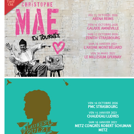
JEU 15 OCTOBRE 2026
ARENA REIMS
VEN 16 OCTOBRE 2026
GALAXIE AMNÉVILLE
SAM 17 OCTOBRE 2026
ZENITH STRASBOURG
SAM 16 JANVIER 2027
L'AXONE MONTBÉLIARD
VEN 26 MARS 2027
LE MILLESIUM EPERNAY
VEN 16 OCTOBRE 2026
PMC STRASBOURG
VEN 15 JANVIER 2027
CHAUDEAU LUDRES
SAM 16 JANVIER 2027
METZ CONGRÈS ROBERT SCHUMAN
METZ