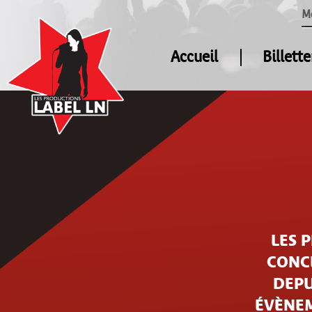
M
Accueil
Billette
LES 
CONCE
DEPU
ÉVÈNEM