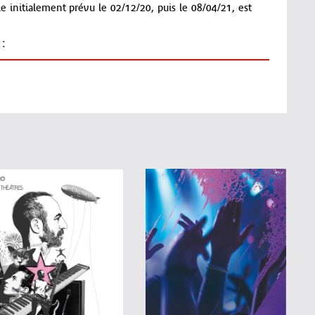
initialement prévu le 02/12/20, puis le 08/04/21, est
:
, Roman a placé l'authenticité au cœur de sa démarche
olées romanesques le résultat de ses réflexions.
i, la beauté, les cycles de la vie et de la nature,
s sujets sur lesquels il a choisi de converser avec ceux
de, Roman Frayssinet présente un humour surréaliste et
is il a su associer subtilité européenne et efficacité
ir ce spectacle.
RROW