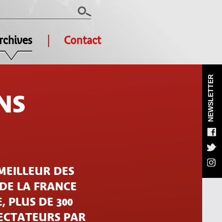
rchives
Contact
NEWSLETTER
NS
MEILLEUR DES
 DE LA FRANCE
, PLUS DE 300
PECTATEURS PAR