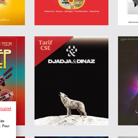
tialité
ite
e. Pour