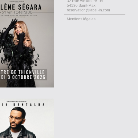
32 Rue Alexandre 1er
54130 Saint-Max
reservation@label-ln.com
Mentions légales