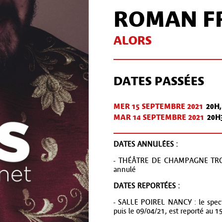
ROMAN F
ALORS
DATES PASSÉES
MER 15 SEPT
EMBRE
2021
20H,
MAR 14 SEPT
EMBRE
2021
20H
DATES ANNULÉES :
- THÉÂTRE DE CHAMPAGNE TROYES
annulé
DATES REPORTÉES :
- SALLE POIREL NANCY : le specta
puis le 09/04/21, est reporté au 1