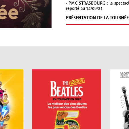
- PMC STRASBOURG : le spectacle 
reporté au 14/09/21
PRÉSENTATION DE LA TOURNÉE 
Fougueux, audacieux et passionné
artistique et dévoile dans ses env
L'amour, l'intelligence, l'ennu
l'imagination et le temps sont le
qui tenteront l'expérience.
Entre Standup classique et absur
singulier. Entre Montréal et Par
américaine.
Entre vous et moi, vous devriez vo
PREMIÈRE PARTIE :
AHMED SPA