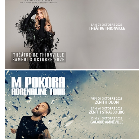
SAM 03 OCTOBRE 2026
THÉÂTRE THIONVILLE
VEN 09 OCTOBRE 2026
ZENITH DIJON
SAM 10 OCTOBRE 2026
ZENITH STRASBOURG
DIM 11 OCTOBRE 2026
GALAXIE AMNÉVILLE