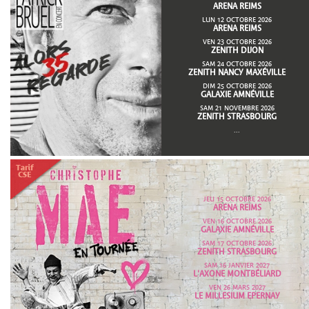
ARENA REIMS
LUN 12 OCTOBRE 2026
ARENA REIMS
VEN 23 OCTOBRE 2026
ZENITH DIJON
SAM 24 OCTOBRE 2026
ZENITH NANCY MAXÉVILLE
DIM 25 OCTOBRE 2026
GALAXIE AMNÉVILLE
SAM 21 NOVEMBRE 2026
ZENITH STRASBOURG
...
JEU 15 OCTOBRE 2026
ARENA REIMS
VEN 16 OCTOBRE 2026
GALAXIE AMNÉVILLE
SAM 17 OCTOBRE 2026
ZENITH STRASBOURG
SAM 16 JANVIER 2027
L'AXONE MONTBÉLIARD
VEN 26 MARS 2027
LE MILLESIUM EPERNAY