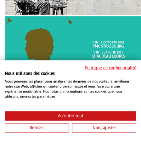
VEN 16 OCTOBRE 2026
PMC STRASBOURG
VEN 15 JANVIER 2027
CHAUDEAU LUDRES
SAM 16 JANVIER 2027
METZ CONGRÈS ROBERT SCHUMAN
Politique de confidentialité
METZ
Nous utilisons des cookies
Nous pouvons les placer pour analyser les données de nos visiteurs, améliorer
notre site Web, afficher un contenu personnalisé et vous faire vivre une
expérience inoubliable. Pour plus d'informations sur les cookies que nous
utilisons, ouvrez les paramètres.
Accepter tout
Refuser
Non, ajuster
DIM 18 OCTOBRE 2026