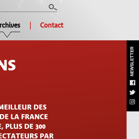
rchives
Contact
NEWSLETTER
NS
MEILLEUR DES
 DE LA FRANCE
, PLUS DE 300
PECTATEURS PAR