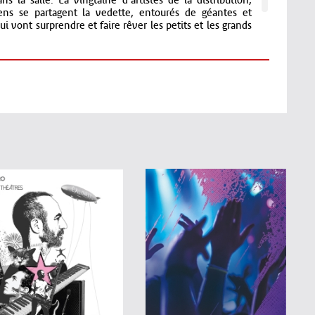
 la salle. La vingtaine d'artistes de la distribution,
ens se partagent la vedette, entourés de géantes et
i vont surprendre et faire rêver les petits et les grands
le, tous les artistes, danseurs, magiciens, comédiens,
ent à cet extraordinaire divertissement familial de Noël
 de plus de 15 000 ballons !