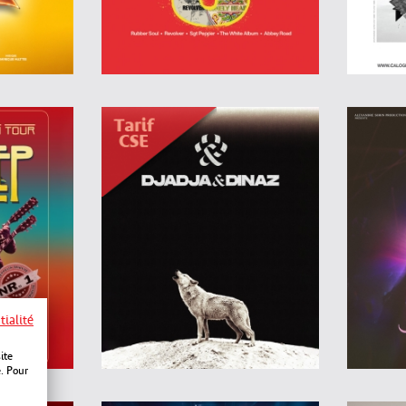
tialité
ite
e. Pour