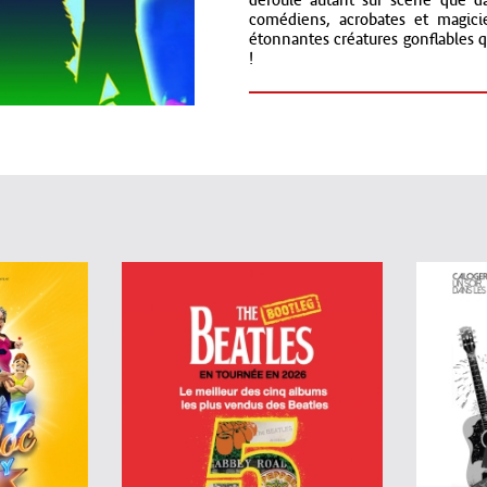
déroule autant sur scène que dans
comédiens, acrobates et magici
étonnantes créatures gonflables qu
!
Au rythme d'une bande son origina
acrobates et le Père Noël particip
plongés dans cet incroyable décor