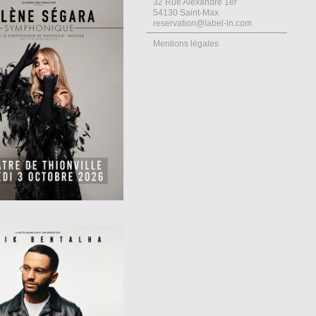
32 Rue Alexandre 1er
54130 Saint-Max
reservation@label-ln.com
Mentions légales