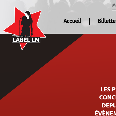
M
Accueil
Billette
LES 
CONCE
DEPU
ÉVÈNEM