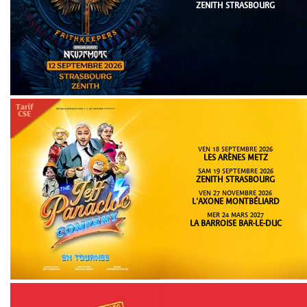
ZENITH STRASBOURG
VEN 18 SEPTEMBRE 2026
LES ARÈNES METZ
SAM 19 SEPTEMBRE 2026
ZENITH STRASBOURG
VEN 27 NOVEMBRE 2026
L'AXONE MONTBÉLIARD
MER 24 MARS 2027
LA BARROISE BAR-LE-DUC