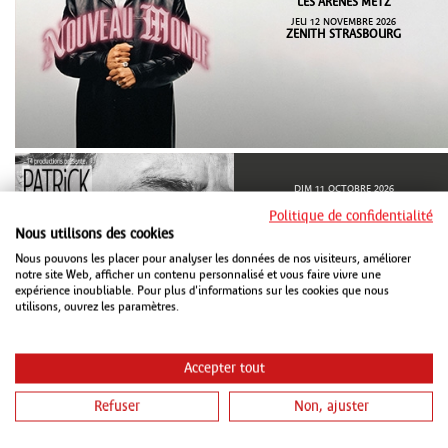
LES ARÈNES METZ
JEU 12 NOVEMBRE 2026
ZENITH STRASBOURG
DIM 11 OCTOBRE 2026
ARENA REIMS
Politique de confidentialité
LUN 12 OCTOBRE 2026
Nous utilisons des cookies
ARENA REIMS
VEN 23 OCTOBRE 2026
Nous pouvons les placer pour analyser les données de nos visiteurs, améliorer
ZENITH DIJON
notre site Web, afficher un contenu personnalisé et vous faire vivre une
SAM 24 OCTOBRE 2026
expérience inoubliable. Pour plus d'informations sur les cookies que nous
ZENITH NANCY MAXÉVILLE
utilisons, ouvrez les paramètres.
DIM 25 OCTOBRE 2026
GALAXIE AMNÉVILLE
SAM 21 NOVEMBRE 2026
ZENITH STRASBOURG
Accepter tout
...
Refuser
Non, ajuster