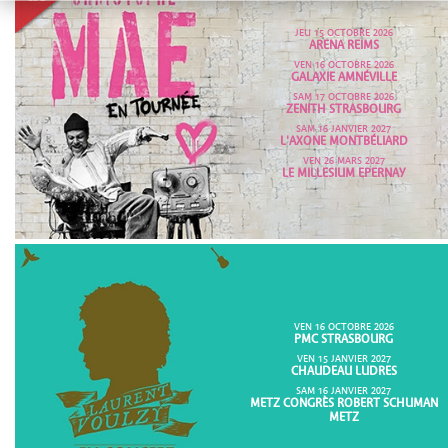
JEU 15 OCTOBRE 2026
ARENA REIMS
VEN 16 OCTOBRE 2026
GALAXIE AMNÉVILLE
SAM 17 OCTOBRE 2026
ZENITH STRASBOURG
SAM 16 JANVIER 2027
L'AXONE MONTBÉLIARD
VEN 26 MARS 2027
LE MILLESIUM EPERNAY
VEN 16 OCTOBRE 2026
PMC STRASBOURG
VEN 15 JANVIER 2027
CHAUDEAU LUDRES
SAM 16 JANVIER 2027
METZ CONGRÈS ROBERT SCHUMAN
METZ