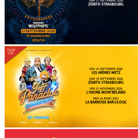
SAM 12 SEPTEMBRE 2026
ZENITH STRASBOURG
VEN 18 SEPTEMBRE 2026
LES ARÈNES METZ
SAM 19 SEPTEMBRE 2026
ZENITH STRASBOURG
VEN 27 NOVEMBRE 2026
L'AXONE MONTBÉLIARD
MER 24 MARS 2027
LA BARROISE BAR-LE-DUC