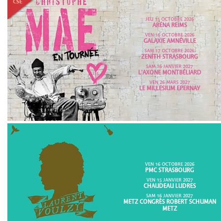
JEU 15 OCTOBRE 2026
ARENA REIMS
VEN 16 OCTOBRE 2026
GALAXIE AMNÉVILLE
SAM 17 OCTOBRE 2026
ZENITH STRASBOURG
SAM 16 JANVIER 2027
L'AXONE MONTBÉLIARD
VEN 26 MARS 2027
LE MILLESIUM EPERNAY
VEN 16 OCTOBRE 2026
PMC STRASBOURG
VEN 15 JANVIER 2027
CHAUDEAU LUDRES
SAM 16 JANVIER 2027
METZ CONGRÈS ROBERT SCHUMAN
METZ