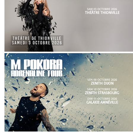
SAM 03 OCTOBRE 2026
THÉÂTRE THIONVILLE
VEN 09 OCTOBRE 2026
ZENITH DIJON
SAM 10 OCTOBRE 2026
ZENITH STRASBOURG
DIM 11 OCTOBRE 2026
GALAXIE AMNÉVILLE