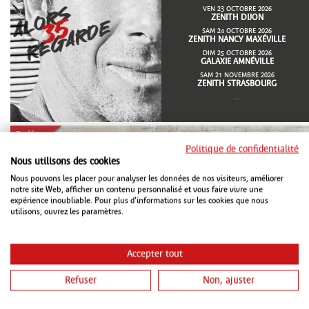
VEN 23 OCTOBRE 2026
ZENITH DIJON
SAM 24 OCTOBRE 2026
ZENITH NANCY MAXÉVILLE
DIM 25 OCTOBRE 2026
GALAXIE AMNÉVILLE
SAM 21 NOVEMBRE 2026
ZENITH STRASBOURG
...
Politique de confidentialité
Nous utilisons des cookies
JEU 15 OCTOBRE 2026
ARENA REIMS
Nous pouvons les placer pour analyser les données de nos visiteurs, améliorer
VEN 16 OCTOBRE 2026
notre site Web, afficher un contenu personnalisé et vous faire vivre une
GALAXIE AMNÉVILLE
expérience inoubliable. Pour plus d'informations sur les cookies que nous
SAM 17 OCTOBRE 2026
utilisons, ouvrez les paramètres.
ZENITH STRASBOURG
SAM 16 JANVIER 2027
L'AXONE MONTBÉLIARD
Accepter tout
VEN 26 MARS 2027
LE MILLESIUM EPERNAY
Refuser
Non, ajuster