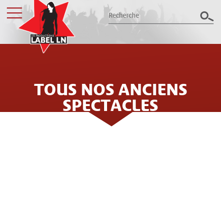
TOUS NOS ANCIENS
Les productions Label LN
présentent le meilleur des spectacles
SPECTACLES
dans le Grand Est
Billetterie
LES PRODUCTIONS LABEL LN
ORGANISENT LE MEILLEUR DES
Groupes / CSE
CONCERTS ET SPECTACLES DANS LE
NORD EST DE LA FRANCE DEPUIS
Label LN
PLUS DE 25 ANS : 32 ANS
Archives
D'EXPÉRIENCE, PLUS DE 300
ÉVÈNEMENTS ANNUELS ET QUELQUES