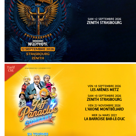
SAM 12 SEPTEMBRE 2026
ZENITH STRASBOURG
VEN 18 SEPTEMBRE 2026
LES ARÈNES METZ
SAM 19 SEPTEMBRE 2026
ZENITH STRASBOURG
VEN 27 NOVEMBRE 2026
L'AXONE MONTBÉLIARD
MER 24 MARS 2027
LA BARROISE BAR-LE-DUC