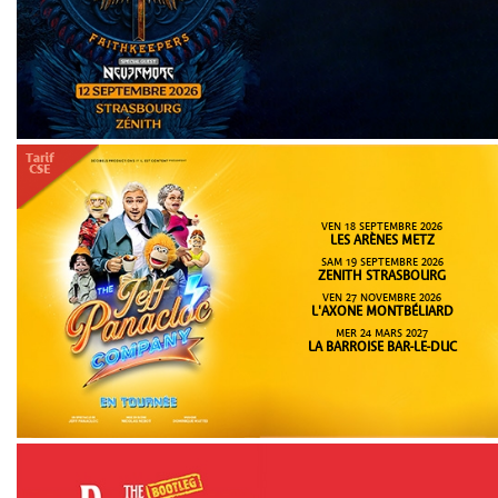
VEN 18 SEPTEMBRE 2026
LES ARÈNES METZ
SAM 19 SEPTEMBRE 2026
ZENITH STRASBOURG
VEN 27 NOVEMBRE 2026
L'AXONE MONTBÉLIARD
MER 24 MARS 2027
LA BARROISE BAR-LE-DUC