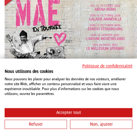
JEU 15 OCTOBRE 2026
ARENA REIMS
VEN 16 OCTOBRE 2026
GALAXIE AMNÉVILLE
SAM 17 OCTOBRE 2026
ZENITH STRASBOURG
SAM 16 JANVIER 2027
L'AXONE MONTBÉLIARD
VEN 26 MARS 2027
LE MILLESIUM EPERNAY
Politique de confidentialité
Nous utilisons des cookies
Nous pouvons les placer pour analyser les données de nos visiteurs, améliorer
notre site Web, afficher un contenu personnalisé et vous faire vivre une
expérience inoubliable. Pour plus d'informations sur les cookies que nous
utilisons, ouvrez les paramètres.
VEN 16 OCTOBRE 2026
PMC STRASBOURG
VEN 15 JANVIER 2027
CHAUDEAU LUDRES
Accepter tout
SAM 16 JANVIER 2027
METZ CONGRÈS ROBERT SCHUMAN
METZ
Refuser
Non, ajuster