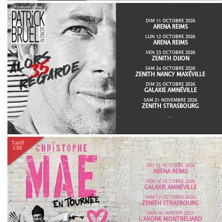
DIM 11 OCTOBRE 2026
ARENA REIMS
LUN 12 OCTOBRE 2026
ARENA REIMS
VEN 23 OCTOBRE 2026
ZENITH DIJON
SAM 24 OCTOBRE 2026
ZENITH NANCY MAXÉVILLE
DIM 25 OCTOBRE 2026
GALAXIE AMNÉVILLE
SAM 21 NOVEMBRE 2026
ZENITH STRASBOURG
...
JEU 15 OCTOBRE 2026
ARENA REIMS
VEN 16 OCTOBRE 2026
GALAXIE AMNÉVILLE
SAM 17 OCTOBRE 2026
ZENITH STRASBOURG
SAM 16 JANVIER 2027
L'AXONE MONTBÉLIARD