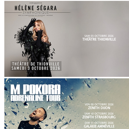
SAM 03 OCTOBRE 2026
THÉÂTRE THIONVILLE
VEN 09 OCTOBRE 2026
ZENITH DIJON
SAM 10 OCTOBRE 2026
ZENITH STRASBOURG
DIM 11 OCTOBRE 2026
GALAXIE AMNÉVILLE