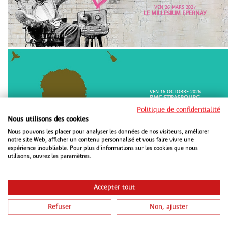
VEN 26 MARS 2027
LE MILLESIUM EPERNAY
VEN 16 OCTOBRE 2026
PMC STRASBOURG
VEN 15 JANVIER 2027
Politique de confidentialité
CHAUDEAU LUDRES
Nous utilisons des cookies
SAM 16 JANVIER 2027
METZ CONGRÈS ROBERT SCHUMAN
Nous pouvons les placer pour analyser les données de nos visiteurs, améliorer
METZ
notre site Web, afficher un contenu personnalisé et vous faire vivre une
expérience inoubliable. Pour plus d'informations sur les cookies que nous
utilisons, ouvrez les paramètres.
Accepter tout
Refuser
Non, ajuster