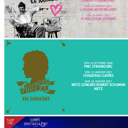
ZENITH STRASBOURG
SAM 16 JANVIER 2027
L'AXONE MONTBÉLIARD
VEN 26 MARS 2027
LE MILLESIUM EPERNAY
VEN 16 OCTOBRE 2026
PMC STRASBOURG
VEN 15 JANVIER 2027
CHAUDEAU LUDRES
SAM 16 JANVIER 2027
METZ CONGRÈS ROBERT SCHUMAN
METZ