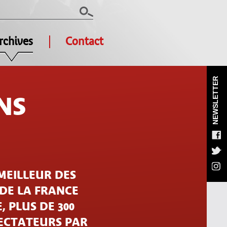
rchives
Contact
NEWSLETTER
NS
MEILLEUR DES
 DE LA FRANCE
, PLUS DE 300
PECTATEURS PAR