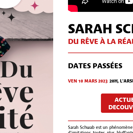
SARAH S
DU RÊVE À LA RÉA
DATES PASSÉES
VEN 10 MARS 2023
20H, L'AR
ACTU
DECOUVR
Sarah Schwab est un phénomène vo