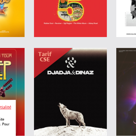
tialité
ite
e. Pour