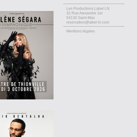
Les Productions Label LN
32 Rue Alexandre 1er
54130 Saint-Max
reservation@label-ln.com
Mentions légales