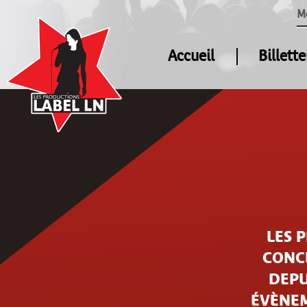
M
Accueil
Billette
LES 
CONCE
DEPU
ÉVÈNEM