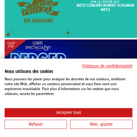
SAM 16 JANVIER 2027
METZ CONGRÈS ROBERT SCHUMAN
METZ
Politique de confidentialité
Nous utilisons des cookies
DIM 18 OCTOBRE 2026
METZ CONGRÈS ROBERT SCHUMAN
Nous pouvons les placer pour analyser les données de nos visiteurs, améliorer
METZ
notre site Web, afficher un contenu personnalisé et vous faire vivre une
expérience inoubliable. Pour plus d'informations sur les cookies que nous
utilisons, ouvrez les paramètres.
Accepter tout
Refuser
Non, ajuster