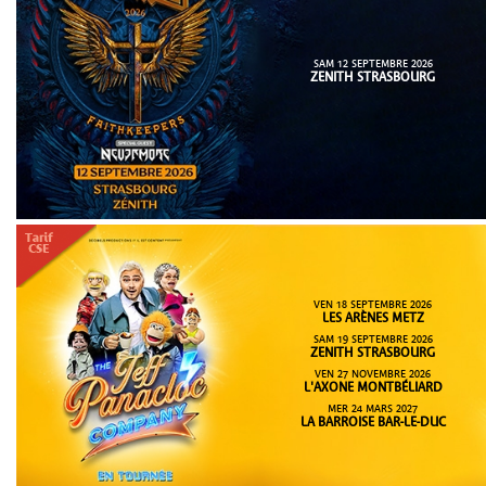
SAM 12 SEPTEMBRE 2026
ZENITH STRASBOURG
VEN 18 SEPTEMBRE 2026
LES ARÈNES METZ
SAM 19 SEPTEMBRE 2026
ZENITH STRASBOURG
VEN 27 NOVEMBRE 2026
L'AXONE MONTBÉLIARD
MER 24 MARS 2027
LA BARROISE BAR-LE-DUC