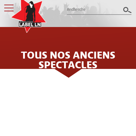
TOUS NOS ANCIENS
Les productions Label LN
présentent le meilleur des spectacles
SPECTACLES
dans le Grand Est
Billetterie
LES PRODUCTIONS LABEL LN
ORGANISENT LE MEILLEUR DES
Groupes / CSE
CONCERTS ET SPECTACLES DANS LE
NORD EST DE LA FRANCE DEPUIS
Label LN
PLUS DE 25 ANS : 32 ANS
Archives
D'EXPÉRIENCE, PLUS DE 300
ÉVÈNEMENTS ANNUELS ET QUELQUES