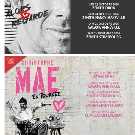
VEN 23 OCTOBRE 2026
ZENITH DIJON
SAM 24 OCTOBRE 2026
ZENITH NANCY MAXÉVILLE
DIM 25 OCTOBRE 2026
GALAXIE AMNÉVILLE
SAM 21 NOVEMBRE 2026
ZENITH STRASBOURG
...
JEU 15 OCTOBRE 2026
ARENA REIMS
VEN 16 OCTOBRE 2026
GALAXIE AMNÉVILLE
SAM 17 OCTOBRE 2026
ZENITH STRASBOURG
SAM 16 JANVIER 2027
L'AXONE MONTBÉLIARD
VEN 26 MARS 2027
LE MILLESIUM EPERNAY