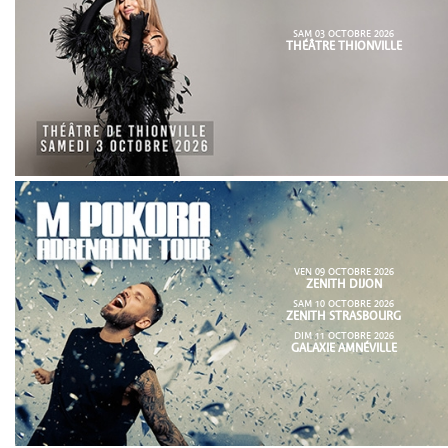
SAM 03 OCTOBRE 2026
THÉÂTRE THIONVILLE
VEN 09 OCTOBRE 2026
ZENITH DIJON
SAM 10 OCTOBRE 2026
ZENITH STRASBOURG
DIM 11 OCTOBRE 2026
GALAXIE AMNÉVILLE