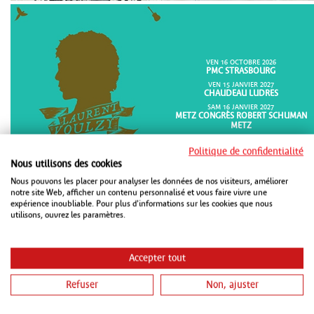
VEN 16 OCTOBRE 2026
PMC STRASBOURG
VEN 15 JANVIER 2027
CHAUDEAU LUDRES
SAM 16 JANVIER 2027
METZ CONGRÈS ROBERT SCHUMAN
METZ
Politique de confidentialité
Nous utilisons des cookies
Nous pouvons les placer pour analyser les données de nos visiteurs, améliorer
notre site Web, afficher un contenu personnalisé et vous faire vivre une
expérience inoubliable. Pour plus d'informations sur les cookies que nous
utilisons, ouvrez les paramètres.
Accepter tout
DIM 18 OCTOBRE 2026
METZ CONGRÈS ROBERT SCHUMAN
Refuser
Non, ajuster
METZ