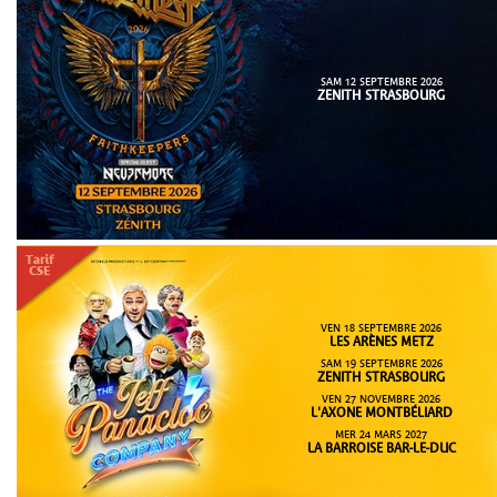
SAM 12 SEPTEMBRE 2026
ZENITH STRASBOURG
VEN 18 SEPTEMBRE 2026
LES ARÈNES METZ
SAM 19 SEPTEMBRE 2026
ZENITH STRASBOURG
VEN 27 NOVEMBRE 2026
L'AXONE MONTBÉLIARD
MER 24 MARS 2027
LA BARROISE BAR-LE-DUC