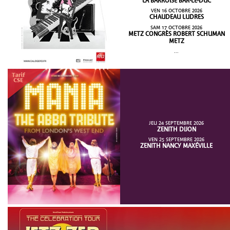
LA BARROISE BAR-LE-DUC
VEN 16 OCTOBRE 2026
CHAUDEAU LUDRES
SAM 17 OCTOBRE 2026
METZ CONGRÈS ROBERT SCHUMAN
METZ
...
JEU 24 SEPTEMBRE 2026
ZENITH DIJON
VEN 25 SEPTEMBRE 2026
ZENITH NANCY MAXÉVILLE