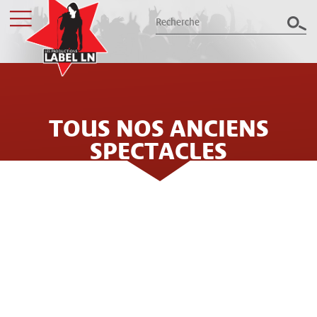
TOUS NOS ANCIENS
Les productions Label LN
présentent le meilleur des spectacles
SPECTACLES
dans le Grand Est
Billetterie
LES PRODUCTIONS LABEL LN
ORGANISENT LE MEILLEUR DES
Groupes / CSE
CONCERTS ET SPECTACLES DANS LE
NORD EST DE LA FRANCE DEPUIS
Label LN
PLUS DE 25 ANS : 32 ANS
Archives
D'EXPÉRIENCE, PLUS DE 300
ÉVÈNEMENTS ANNUELS ET QUELQUES