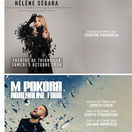
SAM 03 OCTOBRE 2026
THÉÂTRE THIONVILLE
VEN 09 OCTOBRE 2026
ZENITH DIJON
SAM 10 OCTOBRE 2026
ZENITH STRASBOURG
DIM 11 OCTOBRE 2026
GALAXIE AMNÉVILLE