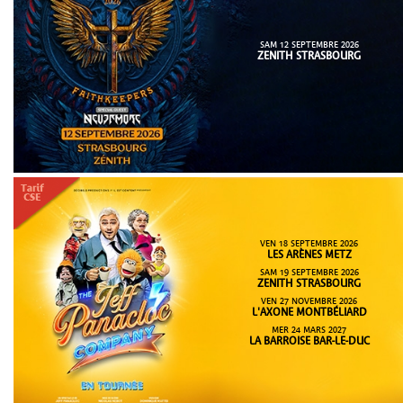
SAM 12 SEPTEMBRE 2026
ZENITH STRASBOURG
VEN 18 SEPTEMBRE 2026
LES ARÈNES METZ
SAM 19 SEPTEMBRE 2026
ZENITH STRASBOURG
VEN 27 NOVEMBRE 2026
L'AXONE MONTBÉLIARD
MER 24 MARS 2027
LA BARROISE BAR-LE-DUC