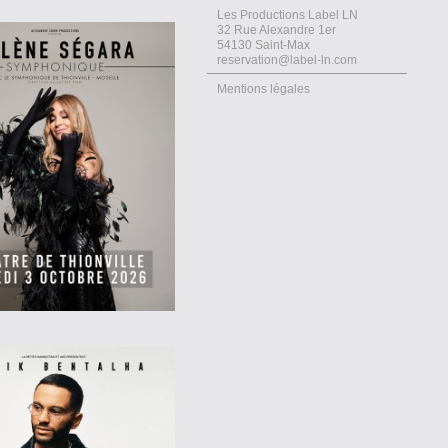
Les Productions Label LN
32 Rue Alexandre 1er
54130 Saint-Max
reservation@label-ln.com
Mentions légales