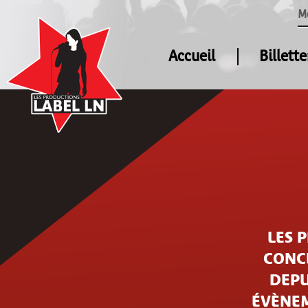
M
Accueil
Billette
LES 
CONCE
DEPU
ÉVÈNEM