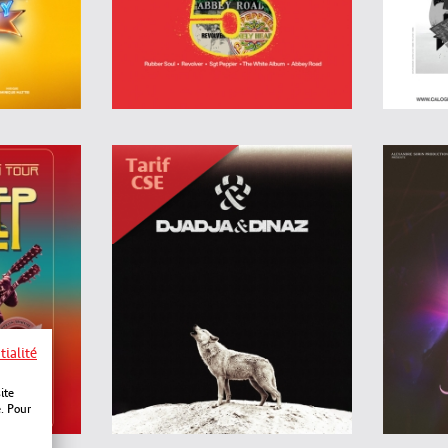
tialité
ite
e. Pour