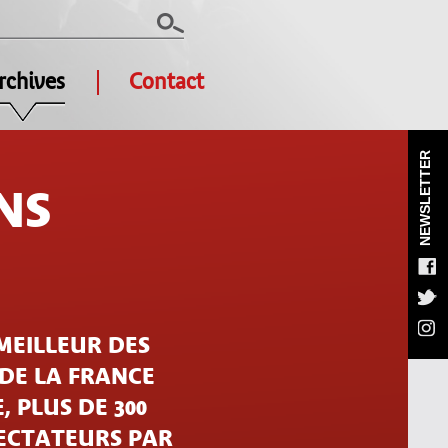
rchives
Contact
NEWSLETTER
NS
MEILLEUR DES
 DE LA FRANCE
, PLUS DE 300
PECTATEURS PAR