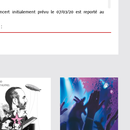
ert initialement prévu le 07/03/20 est reporté au
:
 revient avec le "Pyramide Tour", certainement le plus
 spectacle qui promet d'être bien plus qu'un concert, ce
é de ses danseurs et musiciens et d'un décor de scène
ager le public hors du temps.
usical de l'année !