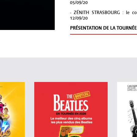
05/09/20
- ZÉNITH STRASBOURG : le conc
12/09/20
PRÉSENTATION DE LA TOURNÉE 
Habitué des gros shows, M. Pokora
ambitieux de sa carrière. Pour ce
performer hors norme sera entour
et jeux de lumières qui feront voy
Préparez-vous pour l'événement m