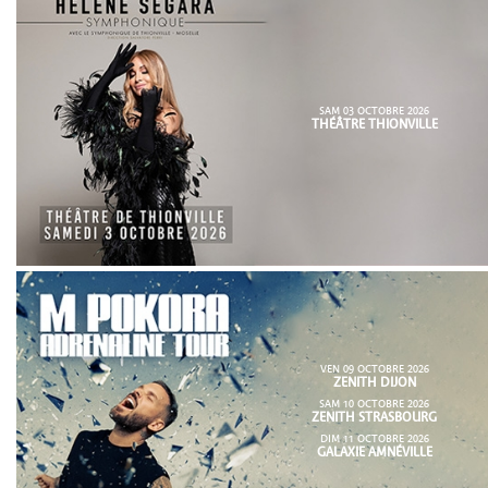
SAM 03 OCTOBRE 2026
THÉÂTRE THIONVILLE
VEN 09 OCTOBRE 2026
ZENITH DIJON
SAM 10 OCTOBRE 2026
ZENITH STRASBOURG
DIM 11 OCTOBRE 2026
GALAXIE AMNÉVILLE