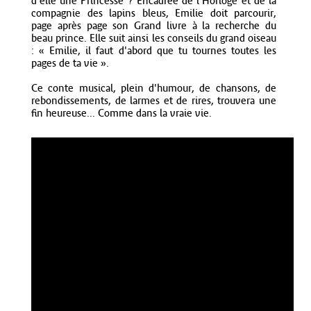
d'elle une Princesse ? Encadrée de l'Horloge et de la
compagnie des lapins bleus, Emilie doit parcourir,
page après page son Grand livre à la recherche du
beau prince. Elle suit ainsi les conseils du grand oiseau
: « Emilie, il faut d'abord que tu tournes toutes les
pages de ta vie ».
Ce conte musical, plein d'humour, de chansons, de
rebondissements, de larmes et de rires, trouvera une
fin heureuse... Comme dans la vraie vie.