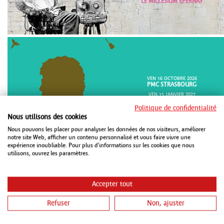
LE MILLESIUM EPERNAY
VEN 16 OCTOBRE 2026
PMC STRASBOURG
VEN 15 JANVIER 2027
CHAUDEAU LUDRES
Politique de confidentialité
SAM 16 JANVIER 2027
Nous utilisons des cookies
METZ CONGRÈS ROBERT SCHUMAN
METZ
Nous pouvons les placer pour analyser les données de nos visiteurs, améliorer
notre site Web, afficher un contenu personnalisé et vous faire vivre une
expérience inoubliable. Pour plus d'informations sur les cookies que nous
utilisons, ouvrez les paramètres.
Accepter tout
Refuser
Non, ajuster