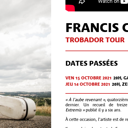
FRANCIS 
TROBADOR TOUR
DATES PASSÉES
VEN 15 OCT
OBRE
2021
20H, G
JEU 14 OCT
OBRE
2021
20H, Z
« À l'aube revenant »
, quatorzièm
dernier. Un recueil de treiz
Extremis »
publié il y a six ans.
À cette occasion, l'artiste est de 