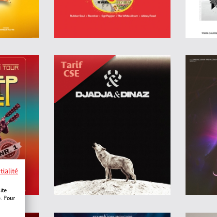
tialité
ite
e. Pour