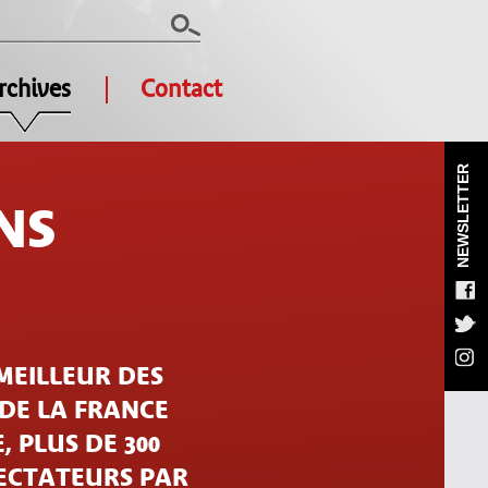
rchives
Contact
NEWSLETTER
NS
MEILLEUR DES
 DE LA FRANCE
, PLUS DE 300
PECTATEURS PAR