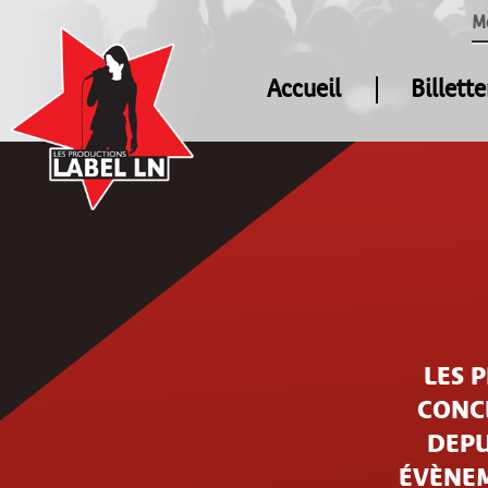
M
Accueil
Billette
LES 
CONCE
DEPU
ÉVÈNEM