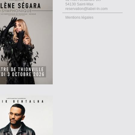
54130 Saint-Max
reservation@label-ln.com
Mentions légales