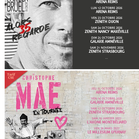
ARENA REIMS
LUN 12 OCTOBRE 2026
ARENA REIMS
VEN 23 OCTOBRE 2026
ZENITH DIJON
SAM 24 OCTOBRE 2026
ZENITH NANCY MAXÉVILLE
DIM 25 OCTOBRE 2026
GALAXIE AMNÉVILLE
SAM 21 NOVEMBRE 2026
ZENITH STRASBOURG
...
JEU 15 OCTOBRE 2026
ARENA REIMS
VEN 16 OCTOBRE 2026
GALAXIE AMNÉVILLE
SAM 17 OCTOBRE 2026
ZENITH STRASBOURG
SAM 16 JANVIER 2027
L'AXONE MONTBÉLIARD
VEN 26 MARS 2027
LE MILLESIUM EPERNAY