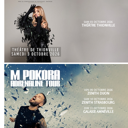
SAM 03 OCTOBRE 2026
THÉÂTRE THIONVILLE
VEN 09 OCTOBRE 2026
ZENITH DIJON
SAM 10 OCTOBRE 2026
ZENITH STRASBOURG
DIM 11 OCTOBRE 2026
GALAXIE AMNÉVILLE