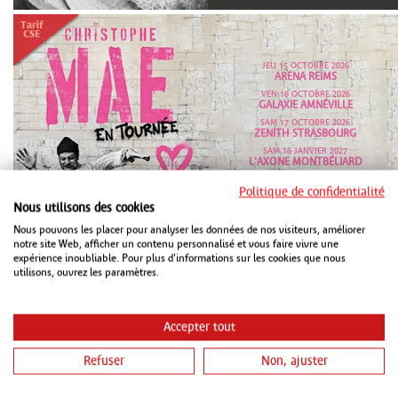
JEU 15 OCTOBRE 2026
ARENA REIMS
VEN 16 OCTOBRE 2026
GALAXIE AMNÉVILLE
SAM 17 OCTOBRE 2026
ZENITH STRASBOURG
SAM 16 JANVIER 2027
L'AXONE MONTBÉLIARD
VEN 26 MARS 2027
LE MILLESIUM EPERNAY
Politique de confidentialité
Nous utilisons des cookies
Nous pouvons les placer pour analyser les données de nos visiteurs, améliorer
notre site Web, afficher un contenu personnalisé et vous faire vivre une
expérience inoubliable. Pour plus d'informations sur les cookies que nous
utilisons, ouvrez les paramètres.
Accepter tout
VEN 16 OCTOBRE 2026
PMC STRASBOURG
VEN 15 JANVIER 2027
Refuser
Non, ajuster
CHAUDEAU LUDRES
SAM 16 JANVIER 2027
METZ CONGRÈS ROBERT SCHUMAN