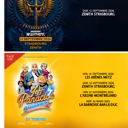
SAM 12 SEPTEMBRE 2026
ZENITH STRASBOURG
VEN 18 SEPTEMBRE 2026
LES ARÈNES METZ
SAM 19 SEPTEMBRE 2026
ZENITH STRASBOURG
VEN 27 NOVEMBRE 2026
L'AXONE MONTBÉLIARD
MER 24 MARS 2027
LA BARROISE BAR-LE-DUC