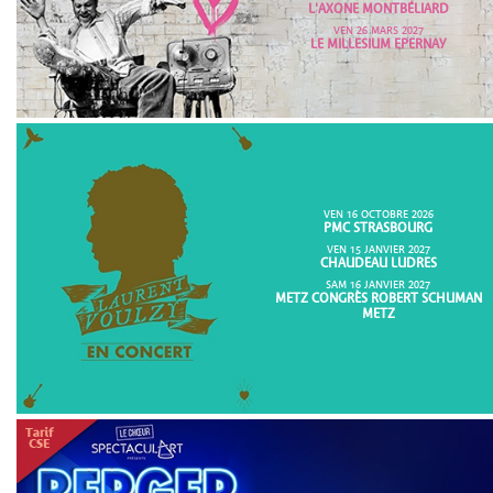
L'AXONE MONTBÉLIARD
VEN 26 MARS 2027
LE MILLESIUM EPERNAY
VEN 16 OCTOBRE 2026
PMC STRASBOURG
VEN 15 JANVIER 2027
CHAUDEAU LUDRES
SAM 16 JANVIER 2027
METZ CONGRÈS ROBERT SCHUMAN
METZ