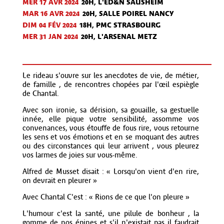
MER 17 AVR
2024
20H, L'ED&N SAUSHEIM
MAR 16 AVR
2024
20H, SALLE POIREL NANCY
DIM 04 FÉV
2024
18H, PMC STRASBOURG
MER 31 JAN
2024
20H, L'ARSENAL METZ
Le rideau s'ouvre sur les anecdotes de vie, de métier,
de famille , de rencontres chopées par l'œil espiègle
de Chantal.
Avec son ironie, sa dérision, sa gouaille, sa gestuelle
innée, elle pique votre sensibilité, assomme vos
convenances, vous étouffe de fous rire, vous retourne
les sens et vos émotions et en se moquant des autres
ou des circonstances qui leur arrivent , vous pleurez
vos larmes de joies sur vous-même.
Alfred de Musset disait : « Lorsqu'on vient d'en rire,
on devrait en pleurer »
Avec Chantal C'est : « Rions de ce que l'on pleure »
L'humour c'est la santé, une pilule de bonheur , la
gomme de nos épines et s'il n'existait pas il faudrait