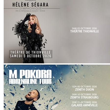
SAM 03 OCTOBRE 2026
THÉÂTRE THIONVILLE
VEN 09 OCTOBRE 2026
ZENITH DIJON
SAM 10 OCTOBRE 2026
ZENITH STRASBOURG
DIM 11 OCTOBRE 2026
GALAXIE AMNÉVILLE