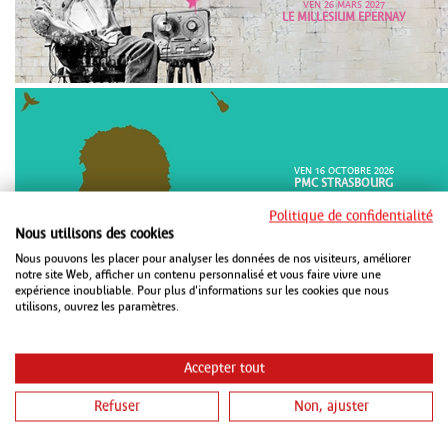
VEN 26 MARS 2027
LE MILLESIUM EPERNAY
VEN 16 OCTOBRE 2026
PMC STRASBOURG
VEN 15 JANVIER 2027
Politique de confidentialité
CHAUDEAU LUDRES
Nous utilisons des cookies
SAM 16 JANVIER 2027
METZ CONGRÈS ROBERT SCHUMAN
Nous pouvons les placer pour analyser les données de nos visiteurs, améliorer
METZ
notre site Web, afficher un contenu personnalisé et vous faire vivre une
expérience inoubliable. Pour plus d'informations sur les cookies que nous
utilisons, ouvrez les paramètres.
Accepter tout
Refuser
Non, ajuster